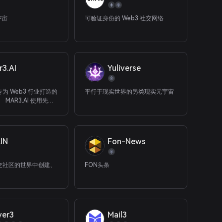
宇宙
可验证身份的 Web3 社交网络
r3.AI
Yuliverse
是专为 Web3 行业打造的
平行于现实世界的另类现实元宇宙
。 MAR3.AI 使用先进
先进的计算能力，旨在
中一些最复杂和最具挑
借助 MAR3.AI，各种
都可以轻松获取保持领
IN
Fon-News
识和信息。
 社交社区的世界中创建、
FON头条
yer3
Mail3