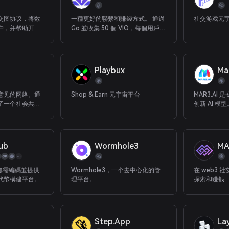
交图协议，将数
一種更好的聯繫和賺錢方式。 通過
社交游戏元
户，并帮助开发
Go 並收集 50 個 VIO，每個用戶，
eb3 社交应用程
每天。 （UBI：全民基本收入）
Playbux
Ma
意见的网络。通
Shop & Earn 元宇宙平台
MAR3.AI 
了一个社会共识
创新 AI 模型
的算法和最
解决该领域
战性的问题。 
背景的用户
lub
Wormhole3
MA
先所需的知
一個無需編碼並提供
Wormhole3，一个去中心化的管
在 web3
代幣構建平台。
理平台。
探索和赚钱
Step.App
La