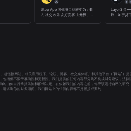
Step App 将健身目标转变为：收
Layer3 
入 社交 欢乐 友好竞赛 由元界、增
议，加密货
强现实和区块链领域的领先技术提
项目奖励他
供支持。
站、超链接网站、相关应用程序、论坛、博客、社交媒体帐户和其他平台（“网站”）
，包括但不限于准确性和更新性。我们提供的任何内容部分均不构成财务建议，法律
为均由你自行承担风险和酌情决定。在依赖我们的内容之前，你应该进行自己的研究
，请咨询你的财务顾问。我们网站上的任何内容都不是招揽或要约。