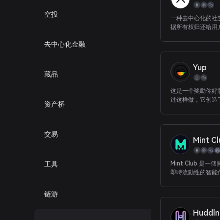
空投
一种去中心化的社
据所有权归还给用
人员构建强大的 w
去中心化金融
序。
Yup
藏品
这是一个奖励你好
过这样做，它创造
资产桥
层
交易
Mint C
工具
Mint Club 是
即時流動性的智能
链游
Huddln