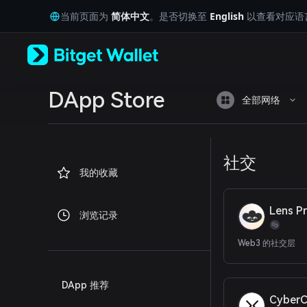
English
当前页面为
简体中文
。是否切换至
English
以查看对应语
日本語
Tiếng Việt
Русский
Español (Latinoamérica)
Türkçe
Italiano
DApp Store
全部网络
Français
Deutsch
简体中文
繁體中文
社交
Português (Portugal)
我的收藏
Bahasa Indonesia
ภาษาไทย
العربية
Lens P
浏览记录
हिन्दी
বাংলা
Web3 的社交层
Español
Português (Brasil)
Español (Argentina)
DApp 推荐
CyberC