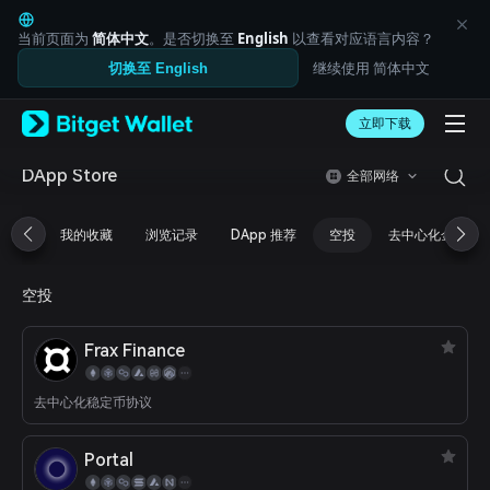
English
日本語
当前页面为
简体中文
。是否切换至
English
以查看对应语言内容？
Tiếng Việt
继续使用 简体中文
切换至 English
Русский
Español (Latinoamérica)
Türkçe
立即下载
Italiano
Français
DApp Store
全部网络
Deutsch
简体中文
我的收藏
浏览记录
DApp 推荐
空投
去中心化金融
繁體中文
Português (Portugal)
Bahasa Indonesia
空投
ภาษาไทย
العربية
Frax Finance
हिन्दी
বাংলা
Español
去中心化稳定币协议
Português (Brasil)
Español (Argentina)
Portal