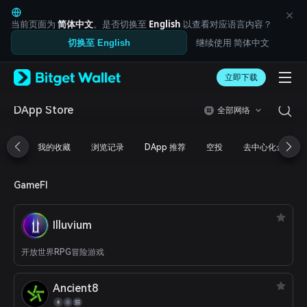
English
日本語
当前页面为
简体中文
。是否切换至
English
以查看对应语言内容？
Tiếng Việt
继续使用 简体中文
切换至 English
Русский
Español (Latinoamérica)
Türkçe
立即下载
Italiano
Français
DApp Store
全部网络
Deutsch
简体中文
我的收藏
浏览记录
DApp 推荐
空投
去中心化金融
繁體中文
Português (Portugal)
Bahasa Indonesia
GameFI
ภาษาไทย
العربية
हिन्दी
Illuvium
বাংলা
Español
开放世界RPG冒险游戏
Português (Brasil)
Español (Argentina)
Ancient8