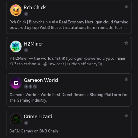
Rch Chick
Rch Chick | Blockchain × AI × Real Economy Next-gen cloud farming
powered by top Web3 & asset institutions.Earn from ads, fees &
games.
H2Miner
⚡️ H2Miner — the world’s 1st 🌍 hydrogen-powered crypto miner!
💨 Zero carbon ♻️ | 💰 Low cost | ⚙️ High efficiency 🚀
Gameon World
Gameon World – World First Direct Revenue Sharing Platform for
the Gaming Industry.
Crime Lizard
DeFAI Games on BNB Chain