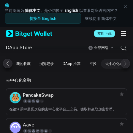
English
日本語
当前页面为
简体中文
。是否切换至
English
以查看对应语言内容？
Tiếng Việt
继续使用 简体中文
切换至 English
Русский
Español (Latinoamérica)
Türkçe
立即下载
Italiano
Français
DApp Store
全部网络
Deutsch
简体中文
我的收藏
浏览记录
DApp 推荐
空投
去中心化金融
繁體中文
Português (Portugal)
Bahasa Indonesia
去中心化金融
ภาษาไทย
العربية
PancakeSwap
हिन्दी
বাংলা
Español
在银河系中最受欢迎的去中心化平台上交易、赚取和赢取加密货币。
Português (Brasil)
Español (Argentina)
Aave