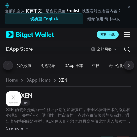
English
日本語
当前页面为
简体中文
。是否切换至
English
以查看对应语言内容？
Tiếng Việt
继续使用 简体中文
切换至 English
Русский
Español (Latinoamérica)
Türkçe
立即下载
Italiano
Français
DApp Store
全部网络
Deutsch
简体中文
我的收藏
浏览记录
DApp 推荐
空投
去中心化金融
繁體中文
Português (Portugal)
›
›
Bahasa Indonesia
XEN
Home
DApp Home
ภาษาไทย
العربية
XEN
हिन्दी
NFT
বাংলা
XEN 的使命是成为一个社区驱动的加密资产，秉承区块链技术的原始核
Español
心理念：去中心化、透明性、抗审查性、点对点价值传递与所有权。通
Português (Brasil)
过其独特的经济模型，XEN 使人们能够无缝且高性价比地进入加密世
Español (Argentina)
界。
See more