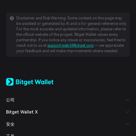
Disclaimer and Risk Warning: Some content on this page may
be assisted or generated by AI and is for general reference only.
For the most accurate and updated information, please refer to
the official website of the project. Bitget Wallet values every
partnership. If you notice any issues or inaccuracies, feel free to
reach out to us at
support.web3@bitget.com
— we appreciate
your feedback and will make improvements where needed.
English
日本語
Tiếng Việt
Русский
公司
Español (Latinoamérica)
Türkçe
Bitget Wallet X
Italiano
Français
安全
Deutsch
简体中文