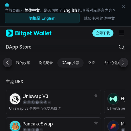
English
日本語
当前页面为
简体中文
。是否切换至
English
以查看对应语言内容？
Tiếng Việt
继续使用 简体中文
切换至 English
Русский
Español (Latinoamérica)
Türkçe
立即下载
Italiano
Français
DApp Store
Deutsch
简体中文
我的收藏
浏览记录
DApp 推荐
空投
去中心化金融
繁體中文
Português (Portugal)
Bahasa Indonesia
主流 DEX
ภาษาไทย
العربية
हिन्दी
Uniswap V3
Hype
বাংলা
Español
Uniswap v3 是去中心化交易协议
Português (Brasil)
Español (Argentina)
PancakeSwap
Met