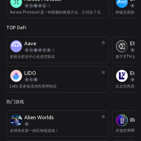
Across Protocol 是一种新颖的桥接方法，它结合了乐观预言机、绑定中继器和单面流动性池，以提供从汇总链到以太坊主网的去中心化即时交易。
跨链交易协议
TOP DeFi
Aave
Eth
多链头部去中心化借贷协议
基于 ETH 的 
LIDO
Eige
Lido 是多链流动性质押协议
以太坊再质押
热门游戏
Alien Worlds
Illu
全球排名第一的区块链游戏！
开放世界RPG