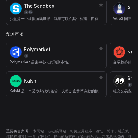
The Sandbox
Pixi
沙盒是一个虚拟游戏世界，玩家可以在其中构建、拥有游戏体验并从中获利。
Web3 国际象
预测市场
Polymarket
Nois
Polymarket 是去中心化的预测市场。
交易趋势的平
Shar
Kalshi
Kalshi 是一个受联邦政府监管、支持加密货币存款的预测市场
社交交易应用
重要免责声明：
本网站、超链接网站、相关应用程序、论坛、博客、社交媒
体帐户和其他平台（“网站”）提供的所有内容仅供你从第三方来源获取的一般