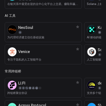
在银河系中最受欢迎的去中心化平台上交易、赚取和赢取加密货币。
Solana 上
AI 工具
NeoSoul
Kait
为代理经济建立信任基础设施
AI 驱动的链
SoS
Venice
专注于隐私的人工智能平台
人工智能驱动
常用跨链桥
LI.FI
deBr
跨链桥聚合协议
支持多个链的
Across Protocol
SWF