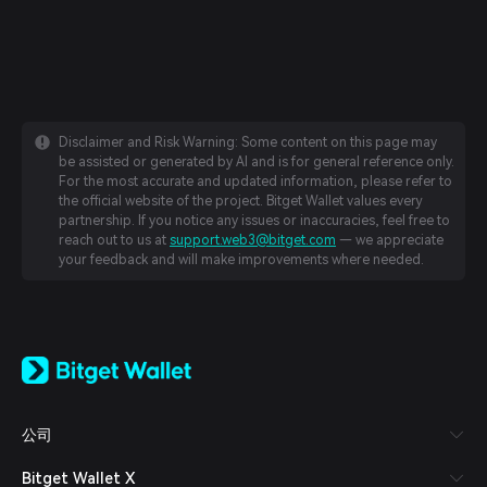
Disclaimer and Risk Warning: Some content on this page may
be assisted or generated by AI and is for general reference only.
For the most accurate and updated information, please refer to
the official website of the project. Bitget Wallet values every
partnership. If you notice any issues or inaccuracies, feel free to
reach out to us at
support.web3@bitget.com
— we appreciate
your feedback and will make improvements where needed.
English
日本語
Tiếng Việt
Русский
公司
Español (Latinoamérica)
Türkçe
Bitget Wallet X
Italiano