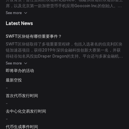
席，以及北京第一款加密货币手机应用Goocoin Inc.的创始人。其
他核心成员包括财务总监Alex Witt、市场总监Christina Rinker、
See more
技术总监马占磊、高级工程师Young Rem及千万。
Latest News
SWFT区块链有哪些重要事件？
SWFT区块链取得了多项重要里程碑，包括入选著名的伯克利区块
链加速器项目，获得2019年深圳金融科技创新大赛第一名，并获
得硅谷知名风投如Draper Dragon的支持。平台还与多家金融机构
和区块链项目建立了战略合作伙伴关系，以提升服务和影响力。
See more
即将举办的活动
最新空投
-
首次代币发行时间
-
去中心化交易发行时间
-
代币生成事件时间