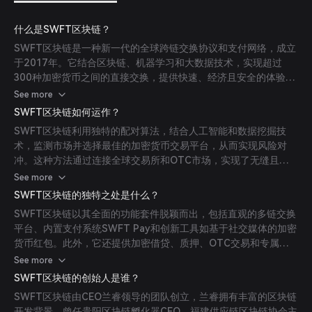
什么是SWFT区块链？
SWFT区块链是一种新一代的全球跨链交换协议和支付网络，成立
于2017年。它结合区块链、机器学习和大数据技术，实现超过
300种加密货币之间的直接交换，提供快速、经济且安全的体验。
该平台旨在通过提供最安全、最易用的跨链平台，推动加密世界的
See more
创新和发展。
SWFT区块链如何运作？
SWFT区块链利用独特的配对算法，结合人工智能和数据挖掘技
术，监测市场并选择最佳的加密货币交易平台，从而实现风险对
冲。这种方法通过连接全球交易所和OTC市场，实现了无缝且经
济的跨境加密货币转账。平台还内置安全钱包，支持一键钱包内转
See more
账，采用冷钱包存储和多重签名（面部/指纹识别）来保障用户资
SWFT区块链的独特之处是什么？
金安全。
SWFT区块链以其全面的功能套件脱颖而出，包括直观的多链交换
平台、内置支付系统SWFT Pay和创新工具如基于社交媒体的加密
货币红包。此外，它还提供加密借贷、质押、OTC交易和专属代
币销售的Group Coin服务，旨在提升用户体验并推动区块链的广
See more
泛应用。
SWFT区块链的创始人是谁？
SWFT区块链由CEO兰睿领导的团队创立，兰睿拥有丰富的区块链
开发背景，曾任贵阳区块链孵化器CEO、福建供应链区块链协会主