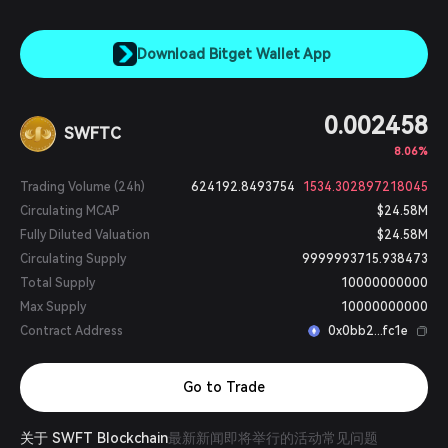
Download Bitget Wallet App
0.002458
SWFTC
8.06%
Trading Volume (24h)
624192.8493754
1534.302897218045
Circulating MCAP
$24.58M
Fully Diluted Valuation
$24.58M
Circulating Supply
9999993715.938473
Total Supply
10000000000
Max Supply
10000000000
Contract Address
0x0bb2...fc1e
Go to Trade
关于 SWFT Blockchain
最新新闻
即将举行的活动
常见问题