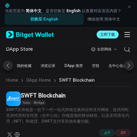
English
日本語
当前页面为
简体中文
。是否切换至
English
以查看对应语言内容？
Tiếng Việt
继续使用 简体中文
切换至 English
Русский
Español (Latinoamérica)
Türkçe
立即下载
Italiano
Français
DApp Store
全部网络
Deutsch
简体中文
我的收藏
浏览记录
DApp 推荐
空投
去中心化金融
繁體中文
Português (Portugal)
›
›
Bahasa Indonesia
SWFT Blockchain
Home
DApp Home
ภาษาไทย
العربية
SWFT Blockchain
हिन्दी
Tools
Bridge
বাংলা
SWFT区块链是一款下一代一站式跨链交换协议和支付网络，提供同时
Español
支持托管和非托管（去中心化）存储选项的移动钱包，以及非同质化代
Português (Brasil)
币（NFT）和借贷、SWFT支付等其他有趣功能。
Español (Argentina)
0
3