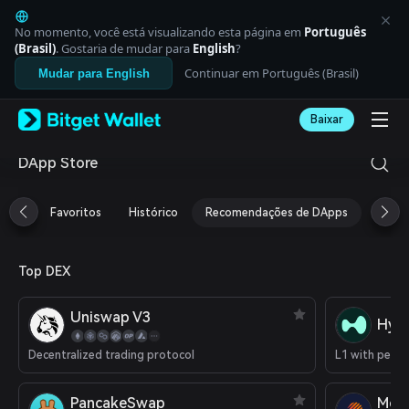
English
日本語
No momento, você está visualizando esta página em
Português
Tiếng Việt
(Brasil)
. Gostaria de mudar para
English
?
Русский
Continuar em Português (Brasil)
Mudar para English
Español (Latinoamérica)
Türkçe
Baixar
Italiano
Français
Deutsch
DApp Store
简体中文
繁體中文
Favoritos
Histórico
Recomendações de DApps
Airdr
Português (Portugal)
Bahasa Indonesia
ภาษาไทย
Top DEX
العربية
हिन्दी
বাংলা
Uniswap V3
Hype
Español
Português (Brasil)
Decentralized trading protocol
Español (Argentina)
PancakeSwap
Met