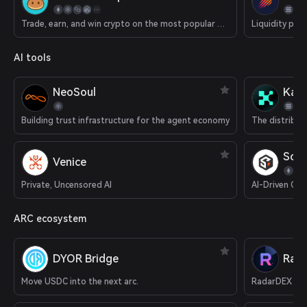
Trade, earn, and win crypto on the most popular decentralized platform in the galaxy.
Liquidity pla
AI tools
NeoSoul
Kait
Building trust infrastructure for the agent economy
SoS
Venice
Private, Uncensored AI
AI-Driven Cry
ARC ecosystem
DYOR Bridge
Rad
Move USDC into the next arc.