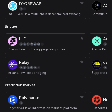
DYORSWAP
ACT
DYORSWAP is a multi-chain decentralized exchange (DEX).
Bridges
LI.FI
Acro
Cross-chain bridge aggregation protocol
Relay
deBr
Instant, low-cost bridging
Prediction market
Polymarket
Nois
Polymarket is an Information Markets platform.
Platform for 