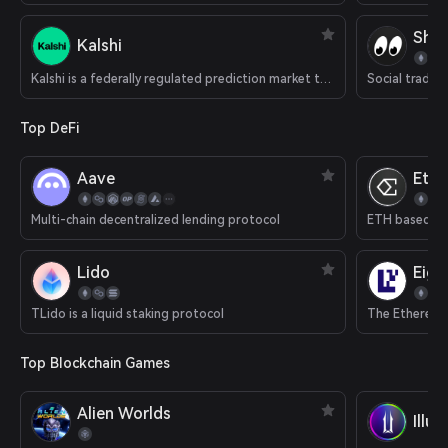
Shar
Kalshi
Kalshi is a federally regulated prediction market that supports cryptocurrency deposits.
Social tradin
Top DeFi
Aave
Eth
Multi-chain decentralized lending protocol
ETH based del
Lido
Eige
TLido is a liquid staking protocol
The Ethereum 
Top Blockchain Games
Alien Worlds
Illu