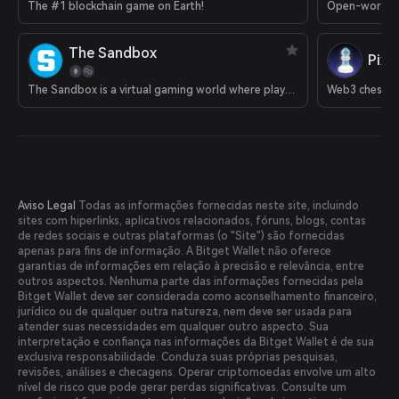
The #1 blockchain game on Earth!
Open-world 
The Sandbox
Pixi
The Sandbox is a virtual gaming world where players can build, own, and monetize their gaming experiences.
Web3 chess 
Aviso Legal
Todas as informações fornecidas neste site, incluindo
sites com hiperlinks, aplicativos relacionados, fóruns, blogs, contas
de redes sociais e outras plataformas (o "Site") são fornecidas
apenas para fins de informação. A Bitget Wallet não oferece
garantias de informações em relação à precisão e relevância, entre
outros aspectos. Nenhuma parte das informações fornecidas pela
Bitget Wallet deve ser considerada como aconselhamento financeiro,
jurídico ou de qualquer outra natureza, nem deve ser usada para
atender suas necessidades em qualquer outro aspecto. Sua
interpretação e confiança nas informações da Bitget Wallet é de sua
exclusiva responsabilidade. Conduza suas próprias pesquisas,
revisões, análises e checagens. Operar criptomoedas envolve um alto
nível de risco que pode gerar perdas significativas. Consulte um