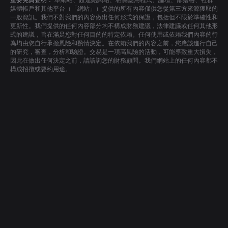
重要免責聲明：
本網站、超連結網站、相關應用程式、論壇、部落格、社群
媒體帳戶和其他平台（「網站」）提供的所有內容僅供您從第三方來源獲取的
一般資訊。我們不對我們的內容做出任何形式的保證，包括但不限於準確性和
更新性。我們提供的任何內容部分均不構成財務建議，法律建議或任何其他形
式的建議，旨在滿足您對任何目的的特定依賴。任何使用或依賴我們內容的行
為均由您自行承擔風險和酌情決定。在依賴我們的內容之前，您應該進行自己
的研究，審查，分析和驗證。交易是一項高風險的活動，可能導致重大損失，
因此在做出任何決定之前，請諮詢您的財務顧問。我們網站上的任何內容都不
構成招攬或要約用途。