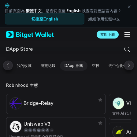
English
日本語
目前頁面為
繁體中文
。是否切換至
English
以查看對應語言內容？
Tiếng Việt
繼續使用繁體中文
切換至English
Русский
Español (Latinoamérica)
Türkçe
立即下載
Italiano
Français
DApp Store
Deutsch
简体中文
我的收藏
瀏覽紀錄
DApp 推薦
空投
去中心化金融
繁體中文
Português (Portugal)
Bahasa Indonesia
Robinhood 生態
ภาษาไทย
العربية
हिन्दी
Bridge-Relay
Virt
বাংলা
Español
支持 AI 代理的
Português (Brasil)
Uniswap V3
Español (Argentina)
Arro
Uniswap v3 是去中心化交易协议