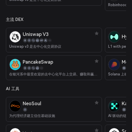
Robinhood C
主流 DEX
Uniswap V3
Hype
Uniswap v3 是去中心化交易协议
PancakeSwap
Met
在银河系中最受欢迎的去中心化平台上交易、赚取和赢取加密货币。
Solana 上
AI 工具
NeoSoul
Kait
为代理经济建立信任基础设施
AI 驱动的链
SoS