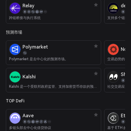
Relay
deBr
跨链桥接与执行系统
支持多个链的
預測市場
Polymarket
Nois
Polymarket 是去中心化的预测市场。
交易趋势的平
Shar
Kalshi
Kalshi 是一个受联邦政府监管、支持加密货币存款的预测市场
社交交易应用
TOP DeFi
Aave
Eth
多链头部去中心化借贷协议
基于 ETH 的 