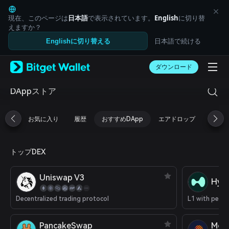
English
日本語
現在、このページは
日本語
で表示されています。
English
に切り替
Tiếng Việt
えますか？
Русский
日本語で続ける
Englishに切り替える
Español (Latinoamérica)
Türkçe
ダウンロード
Italiano
Français
Deutsch
DAppストア
简体中文
繁體中文
お気に入り
履歴
おすすめDApp
エアドロップ
DeFi
Português (Portugal)
Bahasa Indonesia
ภาษาไทย
トップDEX
العربية
हिन्दी
বাংলা
Uniswap V3
Hype
Español
Português (Brasil)
Decentralized trading protocol
Español (Argentina)
PancakeSwap
Met