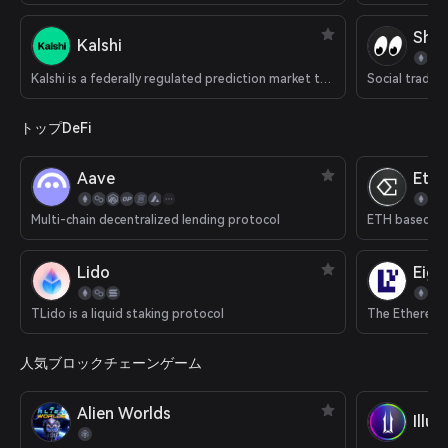
Shar
Kalshi
Kalshi is a federally regulated prediction market that supports cryptocurrency deposits.
Social tradin
トップDeFi
Aave
Eth
Multi-chain decentralized lending protocol
ETH based del
Lido
Eige
TLido is a liquid staking protocol
The Ethereum 
人気ブロックチェーンゲーム
Alien Worlds
Illu