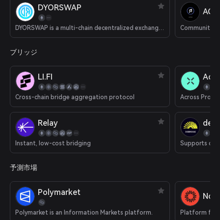
DYORSWAP
ACT
DYORSWAP is a multi-chain decentralized exchange (DEX).
ブリッジ
LI.FI
Acro
Cross-chain bridge aggregation protocol
Relay
deBr
Instant, low-cost bridging
予測市場
Polymarket
Nois
Polymarket is an Information Markets platform.
Platform for 