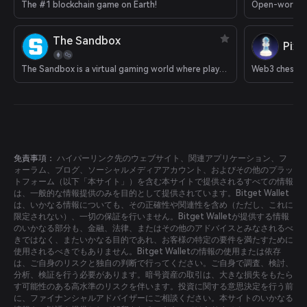
The #1 blockchain game on Earth!
Open-world 
The Sandbox
Pixi
The Sandbox is a virtual gaming world where players can build, own, and monetize their gaming experiences.
Web3 chess 
免責事項：
ハイパーリンク先のウェブサイト、関連アプリケーション、フ
ォーラム、ブログ、ソーシャルメディアアカウント、およびその他のプラッ
トフォーム（以下「本サイト」）を含む本サイトで提供されるすべての情報
は、一般的な情報提供のみを目的として提供されています。Bitget Wallet
は、いかなる情報についても、その正確性や関連性を含め（ただし、これに
限定されない）、一切の保証を行いません。Bitget Walletが提供する情報
のいかなる部分も、金融、法律、またはその他のアドバイスとみなされるべ
きではなく、またいかなる目的であれ、お客様の特定の要件を満たすために
使用されるべきでもありません。Bitget Walletの情報の使用または依存
は、ご自身のリスクと独自の判断で行ってください。ご自身で調査、検討、
分析、検証を行う必要があります。暗号資産の取引は、大きな損失をもたら
す可能性のある高水準のリスクを伴います。投資に関する意思決定を行う前
に、ファイナンシャルアドバイザーにご相談ください。本サイトのいかなる