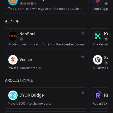
Trade, earn, and win crypto on the most popular decentralized platform in the galaxy.
Liquidity pla
AIツール
NeoSoul
Kait
Building trust infrastructure for the agent economy
SoS
Venice
Private, Uncensored AI
AI-Driven Cry
ARCエコシステム
DYOR Bridge
Rad
Move USDC into the next arc.