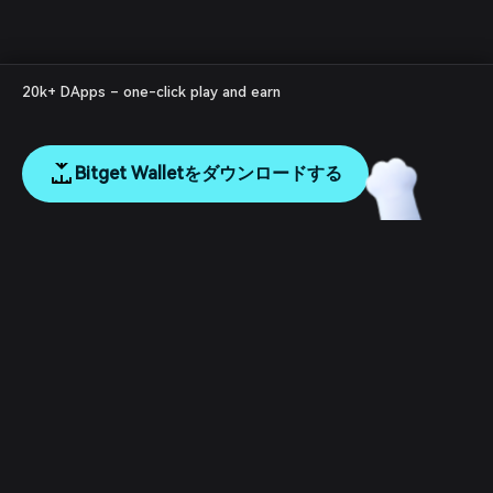
20k+ DApps – one-click play and earn
Bitget Walletをダウンロードする