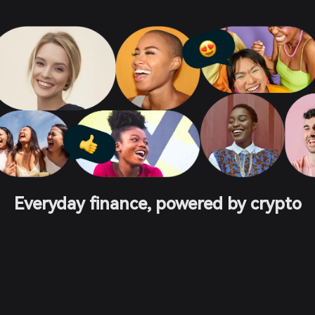
Everyday finance, powered by crypto