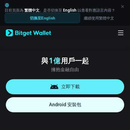
English
日本語
目前頁面為
繁體中文
。是否切換至
English
以查看對應語言內容？
Tiếng Việt
繼續使用繁體中文
切換至English
Русский
Español (Latinoamérica)
Türkçe
Italiano
Français
Deutsch
简体中文
與
1 億
用戶一起
繁體中文
擁抱金融自由
Português (Portugal)
Bahasa Indonesia
ภาษาไทย
立即下載
العربية
हिन्दी
বাংলা
Android 安裝包
Español
Português (Brasil)
Español (Argentina)