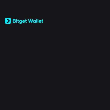
English
日本語
Tiếng Việt
Русский
公司
Español (Latinoamérica)
Türkçe
Bitget Wallet X
Italiano
Français
安全
Deutsch
简体中文
工具
繁體中文
Português (Portugal)
資產
Bahasa Indonesia
ภาษาไทย
产品
العربية
हिन्दी
法律
বাংলা
Español
Português (Brasil)