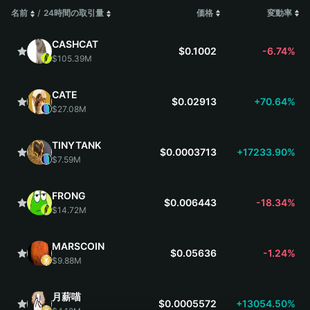
名前
/
24時間の取引量
価格
変動率
CASHCAT
$0.1002
-6.74%
$105.39M
CATE
$0.02913
+70.64%
$27.08M
TINYTANK
$0.0003713
+17233.90%
$7.59M
FRONG
$0.006443
-18.34%
$14.72M
MARSCOIN
$0.05636
-1.24%
$9.88M
月薪喵
$0.0005572
+13054.50%