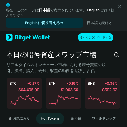
English
日本語
現在、このページは
日本語
で表示されています。
English
に切り替
えますか？
Tiếng Việt
Englishに切り替える
日本語で続ける
Русский
Español (Latinoamérica)
Türkçe
今すぐダウンロードする
Italiano
Français
本日の暗号資産スワップ市場
Deutsch
简体中文
リアルタイムのオンチェーン市場における暗号資産の取
引、決済、購入、売却、収益の動向を追跡します。
繁體中文
Português (Portugal)
BTC
-0.27%
ETH
-0.19%
BNB
-0.36%
Bahasa Indonesia
$64,405.09
$1,903.50
$592.62
ภาษาไทย
हिन्दी
বাংলা
Español
Português (Brasil)
お気に入り
Hot Tokens
金と銀
ワールドカップ
Español (Argentina)