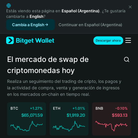
English
日本語
Estás viendo esta página en
Español (Argentina)
. ¿Te gustaría
cambiarte a
English
?
Tiếng Việt
Cambia a English
Continuar en Español (Argentina)
Русский
Español (Latinoamérica)
Türkçe
Descargar ahora
Italiano
Français
El mercado de swap de
Deutsch
criptomonedas hoy
简体中文
繁體中文
Realiza un seguimiento del trading de cripto, los pagos y
Português (Portugal)
la actividad de compra, venta y generación de ingresos
Bahasa Indonesia
en los mercados on-chain en tiempo real.
ภาษาไทย
हिन्दी
BTC
+1.27%
ETH
+1.01%
BNB
-0.10%
বাংলা
$65,071.59
$1,919.20
$593.13
Español
Português (Brasil)
Español (Argentina)