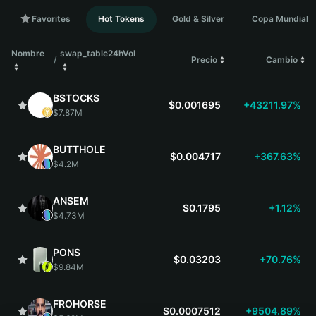
Favorites
Hot Tokens
Gold & Silver
Copa Mundial
Nombre
swap_table24hVol
/
Precio
Cambio
BSTOCKS
$0.001695
+43211.97%
$7.87M
BUTTHOLE
$0.004717
+367.63%
$4.2M
ANSEM
$0.1795
+1.12%
$4.73M
PONS
$0.03203
+70.76%
$9.84M
FROHORSE
$0.0007512
+9504.89%