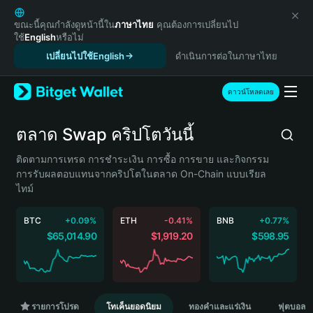
English
日本語
ขณะนี้คุณกำลังดูหน้านี้ใน
ภาษาไทย
คุณต้องการเปลี่ยนไป
ใช้
English
หรือไม่
Tiếng Việt
เปลี่ยนไปใช้English
ดำเนินการต่อในภาษาไทย
Русский
Español (Latinoamérica)
Türkçe
ดาวน์โหลดเลย
Italiano
Français
ตลาด Swap คริปโตวันนี้
Deutsch
简体中文
ติดตามการเทรด การชำระเงิน การซื้อ การขาย และกิจกรรม
การรับผลตอบแทนจากคริปโตในตลาด On-Chain แบบเรียล
繁體中文
ไทม์
Português (Portugal)
Bahasa Indonesia
BTC
+0.09%
ETH
-0.41%
BNB
+0.77%
ภาษาไทย
$65,014.90
$1,919.20
$598.95
हिन्दी
বাংলা
Español
Português (Brasil)
รายการโปรด
โทเค็นยอดนิยม
ทองคำและแร่เงิน
ฟุตบอลโ
Español (Argentina)