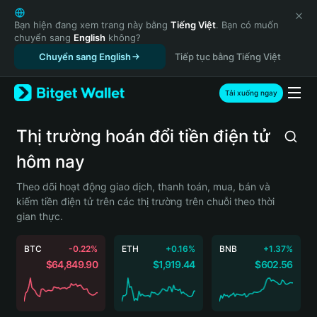
English
日本語
Bạn hiện đang xem trang này bằng
Tiếng Việt
. Bạn có muốn
chuyển sang
English
không?
Tiếng Việt
Chuyển sang English
Tiếp tục bằng Tiếng Việt
Русский
Español (Latinoamérica)
Türkçe
Tải xuống ngay
Italiano
Français
Thị trường hoán đổi tiền điện tử
Deutsch
hôm nay
简体中文
繁體中文
Theo dõi hoạt động giao dịch, thanh toán, mua, bán và
Português (Portugal)
kiếm tiền điện tử trên các thị trường trên chuỗi theo thời
Bahasa Indonesia
gian thực.
ภาษาไทย
हिन्दी
BTC
-0.22%
ETH
+0.16%
BNB
+1.37%
বাংলা
$64,849.90
$1,919.44
$602.56
Español
Português (Brasil)
Español (Argentina)