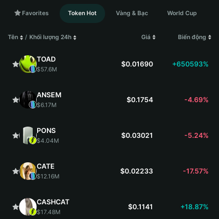
Favorites
Token Hot
Vàng & Bạc
World Cup
Tên
/
Khối lượng 24h
Giá
Biến động
TOAD
$0.01690
+650593%
$57.6M
ANSEM
$0.1754
-4.69%
$6.17M
PONS
$0.03021
-5.24%
$4.04M
CATE
$0.02233
-17.57%
$12.16M
CASHCAT
$0.1141
+18.87%
$17.48M