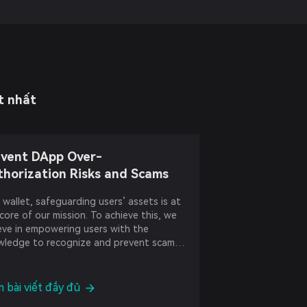
t nhất
event DApp Over-
horization Risks and Scams
 wallet, safeguarding users’ assets is at
core of our mission. To achieve this, we
eve in empowering users with the
wledge to recognize and prevent scams,
ring a safe crypto experience.
 bài viết đầy đủ