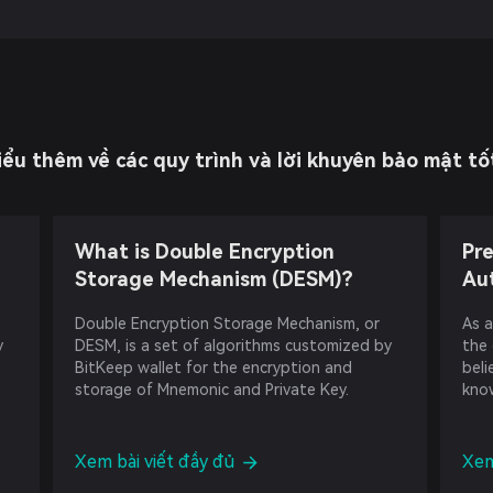
iểu thêm về các quy trình và lời khuyên bảo mật tố
What is Double Encryption
Pr
Storage Mechanism (DESM)?
Aut
Double Encryption Storage Mechanism, or
As a
y
DESM, is a set of algorithms customized by
the 
BitKeep wallet for the encryption and
beli
storage of Mnemonic and Private Key.
kno
ensu
Xem bài viết đầy đủ
Xem