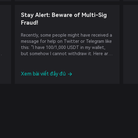
Stay Alert: Beware of Multi-Sig
Fraud!
Recently, some people might have received a
message for help on Twitter or Telegram like
this: “I have 100/1,000 USDT in my wallet,
but somehow I cannot withdraw it. Here are
my wallet address, private key, and
mnemonic phrase. If you can help me
withdraw, you will get some USDT as a
Xem bài viết đầy đủ
reward.”