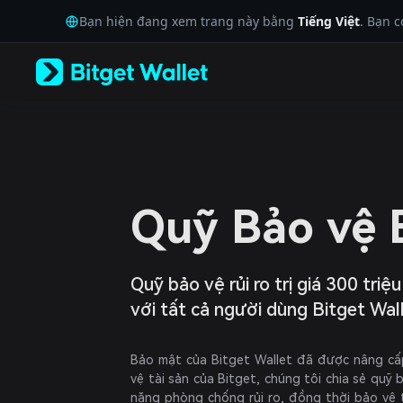
English
Bạn hiện đang xem trang này bằng
Tiếng Việt
. Bạn 
日本語
Tiếng Việt
Русский
Español (Latinoamérica)
Türkçe
Italiano
Français
Deutsch
简体中文
繁體中文
Quỹ Bảo vệ B
Português (Portugal)
Bahasa Indonesia
ภาษาไทย
العربية
Quỹ bảo vệ rủi ro trị giá 300 tri
हिन्दी
với tất cả người dùng Bitget Wal
বাংলা
Español
Português (Brasil)
Bảo mật của Bitget Wallet đã được nâng cấ
Español (Argentina)
vệ tài sản của Bitget, chúng tôi chia sẻ quỹ
năng phòng chống rủi ro, đồng thời bảo vệ t