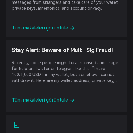
messages from strangers and take care of your wallet
private keys, mnemonics, and account privacy.
Tüm makaleleri görüntüle
Stay Alert: Beware of Multi-Sig Fraud!
Recently, some people might have received a message
for help on Twitter or Telegram like this: “I have
100/1,000 USDT in my wallet, but somehow I cannot
withdraw it. Here are my wallet address, private key,
and mnemonic phrase. If you can help me withdraw, you
will get some USDT as a reward.”
Tüm makaleleri görüntüle