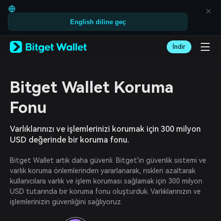
English
日本語
English diline geç
Tiếng Việt
Русский
Español (Latinoamérica)
İndir
Türkçe
Italiano
Français
Bitget Wallet Koruma
Deutsch
简体中文
Fonu
繁體中文
Português (Portugal)
Varlıklarınızı ve işlemlerinizi korumak için 300 milyon
Bahasa Indonesia
ภาษาไทย
USD değerinde bir koruma fonu.
العربية
हिन्दी
Bitget Wallet artık daha güvenli. Bitget'in güvenlik sistemi ve
বাংলা
varlık koruma önlemlerinden yararlanarak, riskleri azaltarak
Español
kullanıcılara varlık ve işlem koruması sağlamak için 300 milyon
Português (Brasil)
USD tutarında bir koruma fonu oluşturduk. Varlıklarınızın ve
Español (Argentina)
işlemlerinizin güvenliğini sağlıyoruz.