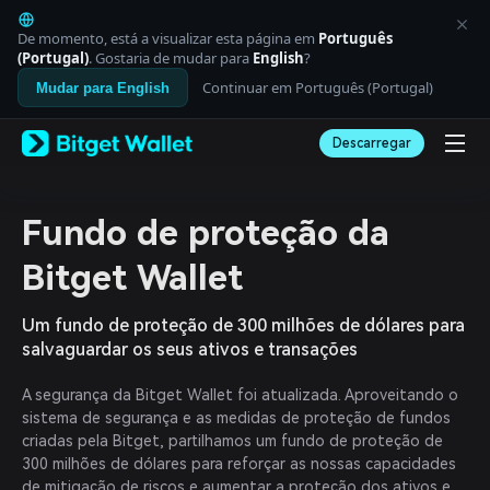
English
日本語
De momento, está a visualizar esta página em
Português
Tiếng Việt
(Portugal)
. Gostaria de mudar para
English
?
Русский
Continuar em Português (Portugal)
Mudar para English
Español (Latinoamérica)
Türkçe
Descarregar
Italiano
Français
Deutsch
简体中文
Fundo de proteção da
繁體中文
Português (Portugal)
Bitget Wallet
Bahasa Indonesia
ภาษาไทย
Um fundo de proteção de 300 milhões de dólares para
العربية
salvaguardar os seus ativos e transações
हिन्दी
বাংলা
A segurança da Bitget Wallet foi atualizada. Aproveitando o
Español
sistema de segurança e as medidas de proteção de fundos
Português (Brasil)
criadas pela Bitget, partilhamos um fundo de proteção de
Español (Argentina)
300 milhões de dólares para reforçar as nossas capacidades
de mitigação de riscos e aumentar a proteção dos ativos e