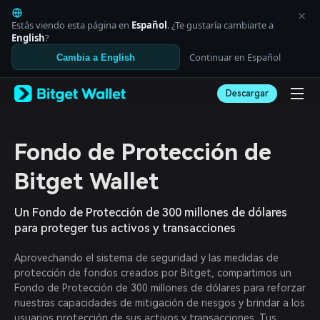
English
日本語
Estás viendo esta página en
Español
. ¿Te gustaría cambiarte a
Tiếng Việt
English
?
Русский
Continuar en Español
Cambia a English
Español (Latinoamérica)
Türkçe
Descargar
Italiano
Français
Deutsch
简体中文
Fondo de Protección de
繁體中文
Português (Portugal)
Bitget Wallet
Bahasa Indonesia
ภาษาไทย
Un Fondo de Protección de 300 millones de dólares
العربية
para proteger tus activos y transacciones
हिन्दी
বাংলা
Aprovechando el sistema de seguridad y las medidas de
Español
protección de fondos creados por Bitget, compartimos un
Português (Brasil)
Fondo de Protección de 300 millones de dólares para reforzar
Español (Argentina)
nuestras capacidades de mitigación de riesgos y brindar a los
usuarios protección de sus activos y transacciones. Tus