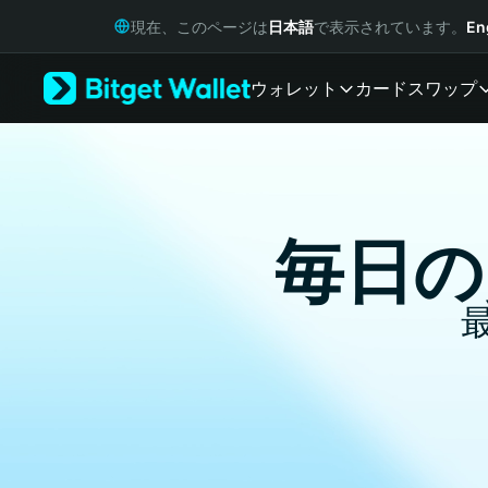
English
現在、このページは
日本語
で表示されています。
En
日本語
Tiếng Việt
ウォレット
カード
スワップ
Русский
Español (Latinoamérica)
Türkçe
Italiano
Français
Deutsch
毎日の
简体中文
繁體中文
Português (Portugal)
Bahasa Indonesia
ภาษาไทย
हिन्दी
বাংলা
Español
Português (Brasil)
Español (Argentina)