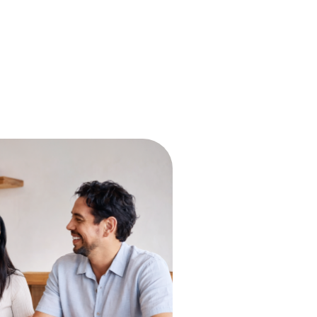
現地の決済エコシステムと連
携
Apple PayやGoogle Payなどに対応 – 世界中の
VisaおよびMastercard対応店舗で利用可能