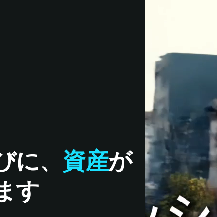
びに、
資産
が
ます