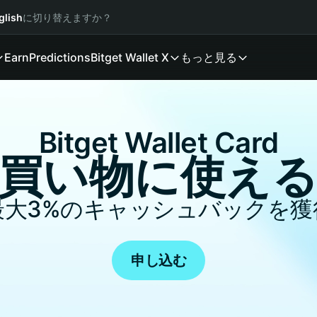
glish
に切り替えますか？
Earn
Predictions
Bitget Wallet X
もっと見る
Bitget Wallet Card
買い物に使え
最大
3%
のキャッシュバックを獲
申し込む