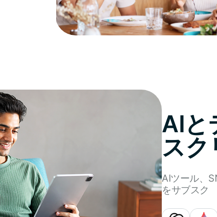
AI
スク
AIツール、
をサブスク