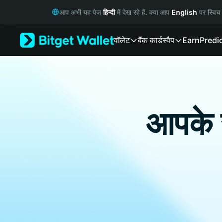
English
आप अभी यह पेज
हिन्दी
में देख रहे हैं. क्या आप
English
पर स्विच 
日本語
Tiếng Việt
वॉलेट
बैंक कार्ड
स्वैप
Earn
Predi
Русский
Español (Latinoamérica)
Türkçe
Italiano
Français
Deutsch
आपके रो
简体中文
繁體中文
Português (Portugal)
Bahasa Indonesia
ภาษาไทย
हिन्दी
বাংলা
Español
Português (Brasil)
Español (Argentina)