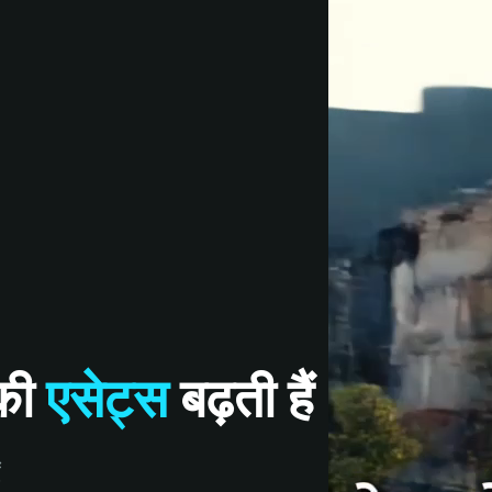
की
एसेट्स
बढ़ती हैं
ं