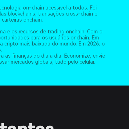
ecnologia on-chain acessível a todos. Foi
as blockchains, transações cross-chain e
carteiras onchain.
ma e os recursos de trading onchain. Com o
ortunidades para os usuários onchain. Em
ra cripto mais baixada do mundo. Em 2026, o
.
ra as finanças do dia a dia. Economize, envie
sar mercados globais, tudo pelo celular.