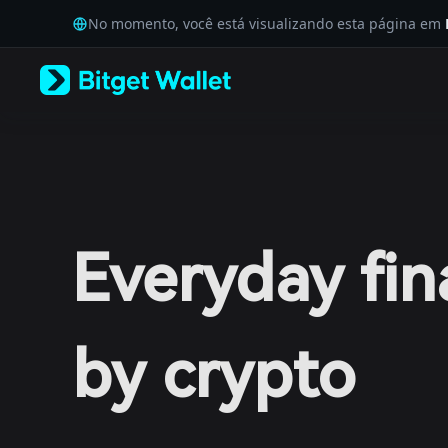
English
No momento, você está visualizando esta página em
日本語
Tiếng Việt
Русский
Español (Latinoamérica)
Türkçe
Italiano
Français
Deutsch
简体中文
繁體中文
Português (Portugal)
Everyday fi
Bahasa Indonesia
ภาษาไทย
العربية
हिन्दी
বাংলা
by crypto
Español
Português (Brasil)
Español (Argentina)