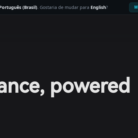
Português (Brasil)
. Gostaria de mudar para
English
?
M
nance, powered