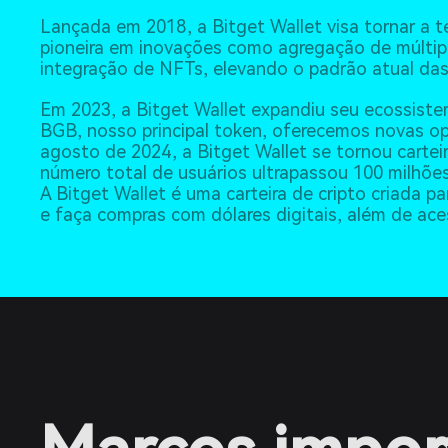
Lançada em 2018, a Bitget Wallet visa tornar a t
pioneira em inovações como agregação de múltipl
integração de NFTs, elevando o padrão atual das 
Em 2023, a Bitget Wallet expandiu seu ecossiste
BGB, nosso principal token, oferecemos novas op
agosto de 2024, a Bitget Wallet se tornou cartei
número total de usuários ultrapassou 100 milhões
A Bitget Wallet é uma carteira de cripto criada pa
e faça compras com dólares digitais, além de aces