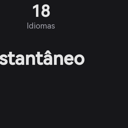
18
Idiomas
nstantâneo