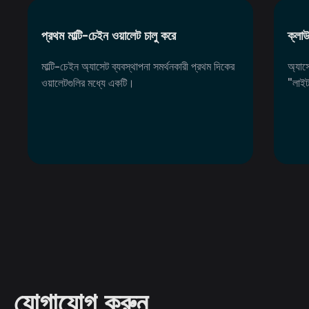
প্রথম মাল্টি-চেইন ওয়ালেট চালু করে
ক্লা
মাল্টি-চেইন অ্যাসেট ব্যবস্থাপনা সমর্থনকারী প্রথম দিকের
অ্যাস
ওয়ালেটগুলির মধ্যে একটি।
"লাইট
যোগাযোগ করুন