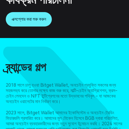
এক্সপ্লোর করা শুরু করুন
ব্র্যান্ডের গল্প
2018 সালে চালু হওয়া Bitget Wallet, অনচেইন প্রযুক্তি সকলের জন্য
সহজলভ্য করে তোলার লক্ষ্যে কাজ শুরু করে, মাল্টি-চেইন অ্যাগ্রিগেশন, ক্রস-
চেইন লেনদেন ও NFT ইন্টিগ্রেশনের মতো উদ্ভাবনের পথিকৃৎ - যা আজকের
অনচেইন ওয়ালেটের মান নির্ধারণ করে।
2023 সালে, Bitget Wallet আমাদের ইকোসিস্টেম ও অনচেইন ট্রেডিং
ফিচারগুলি প্রসারিত করে। আমাদের মূল টোকেন হিসেবে BGB দ্বারা পরিচালিত,
আমরা অনচেইন ব্যবহারকারীদের জন্য নতুন সুযোগ উন্মোচন করছি। 2024 সালের