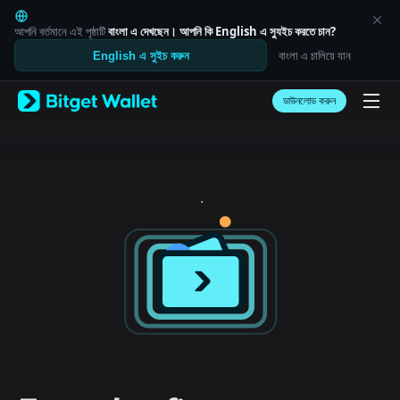
English
日本語
আপনি বর্তমানে এই পৃষ্ঠাটি
বাংলা
এ দেখছেন। আপনি কি
English
এ স্যুইচ করতে চান?
Tiếng Việt
বাংলা এ চালিয়ে যান
English এ সুইচ করুন
Русский
Español (Latinoamérica)
Türkçe
ডাউনলোড করুন
Italiano
Français
Deutsch
简体中文
繁體中文
Português (Portugal)
Bahasa Indonesia
ภาษาไทย
العربية
हिन्दी
বাংলা
Español
Português (Brasil)
Español (Argentina)