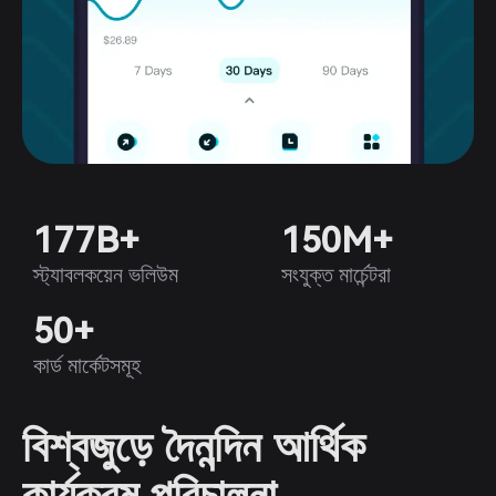
177B+
150M+
স্ট্যাবলকয়েন ভলিউম
সংযুক্ত মার্চেন্টরা
50+
কার্ড মার্কেটসমূহ
বিশ্বজুড়ে দৈনন্দিন আর্থিক
কার্যক্রম পরিচালনা