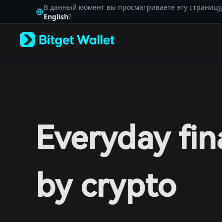
English
В данный момент вы просматриваете эту страницу
日本語
English
?
Tiếng Việt
Русский
Español (Latinoamérica)
Türkçe
Italiano
Français
Deutsch
简体中文
繁體中文
Português (Portugal)
Everyday fi
Bahasa Indonesia
ภาษาไทย
العربية
हिन्दी
বাংলা
by crypto
Español
Português (Brasil)
Español (Argentina)