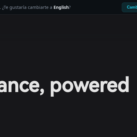
. ¿Te gustaría cambiarte a
English
?
Camb
nance, powered