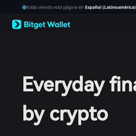
English
Estás viendo esta página en
Español (Latinoamérica)
日本語
Tiếng Việt
Русский
Español (Latinoamérica)
Türkçe
Italiano
Français
Deutsch
简体中文
繁體中文
Português (Portugal)
Everyday fi
Bahasa Indonesia
ภาษาไทย
العربية
हिन्दी
বাংলা
by crypto
Español
Português (Brasil)
Español (Argentina)