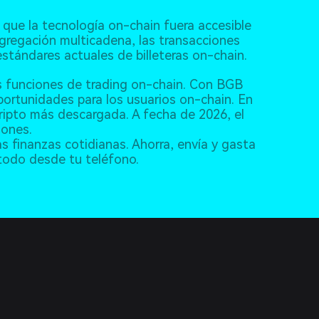
que la tecnología on-chain fuera accesible
gregación multicadena, las transacciones
estándares actuales de billeteras on-chain.
as funciones de trading on-chain. Con BGB
ortunidades para los usuarios on-chain. En
cripto más descargada. A fecha de 2026, el
lones.
as finanzas cotidianas. Ahorra, envía y gasta
 todo desde tu teléfono.