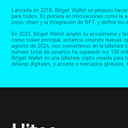
Lanzada en 2018, Bitget Wallet se propuso hacer 
para todos. Es pionera en innovaciones como la a
cross-chain y la integración de NFT, y define los 
En 2023, Bitget Wallet amplió su ecosistema y l
como token principal, estamos creando nuevas op
agosto de 2024, nos convertimos en la billetera 
número total de usuarios ha superado los 100 mil
Bitget Wallet es una billetera cripto creada para l
dólares digitales, y accede a mercados globales,