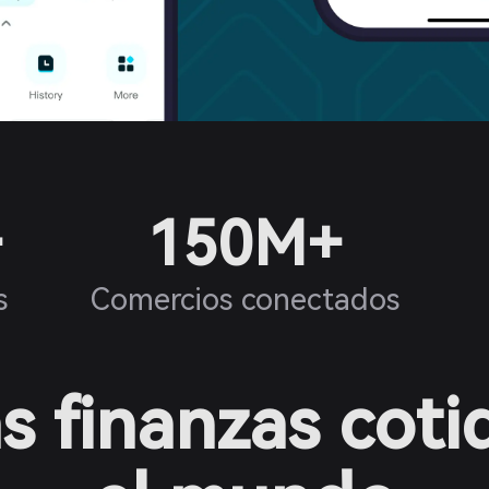
+
150M+
s
Comercios conectados
s finanzas coti