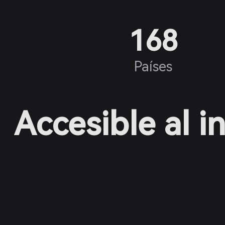
168
Países
Accesible al i