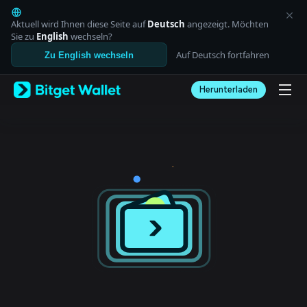
English
日本語
Aktuell wird Ihnen diese Seite auf
Deutsch
angezeigt. Möchten
Tiếng Việt
Sie zu
English
wechseln?
Русский
Auf Deutsch fortfahren
Zu English wechseln
Español (Latinoamérica)
Türkçe
Herunterladen
Italiano
Français
Deutsch
简体中文
繁體中文
Português (Portugal)
Bahasa Indonesia
ภาษาไทย
العربية
हिन्दी
বাংলা
Español
Português (Brasil)
Español (Argentina)