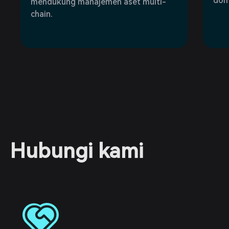
domp
mendukung manajemen aset multi-
chain.
Hubungi kami