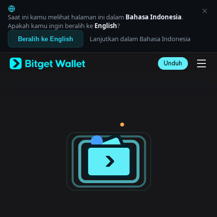
English
日本語
Saat ini kamu melihat halaman ini dalam
Bahasa Indonesia
.
Tiếng Việt
Apakah kamu ingin beralih ke
English
?
Русский
Lanjutkan dalam Bahasa Indonesia
Beralih ke English
Español (Latinoamérica)
Türkçe
Unduh
Italiano
Français
Deutsch
简体中文
繁體中文
Português (Portugal)
Bahasa Indonesia
ภาษาไทย
العربية
हिन्दी
বাংলা
Español
Português (Brasil)
Español (Argentina)