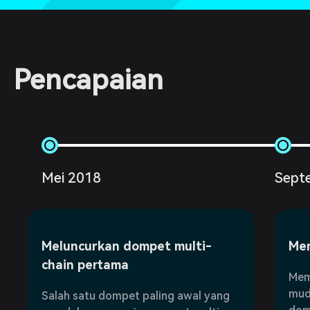
Pencapaian
Mei 2018
Sept
Meluncurkan dompet multi-
Mem
chain pertama
Mem
mud
Salah satu dompet paling awal yang