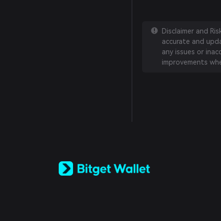
Disclaimer and Ri
accurate and updat
any issues or inac
improvements whe
English
日本語
Tiếng Việt
Русский
Español (Latinoamérica)
Türkçe
Italiano
Français
Deutsch
简体中文