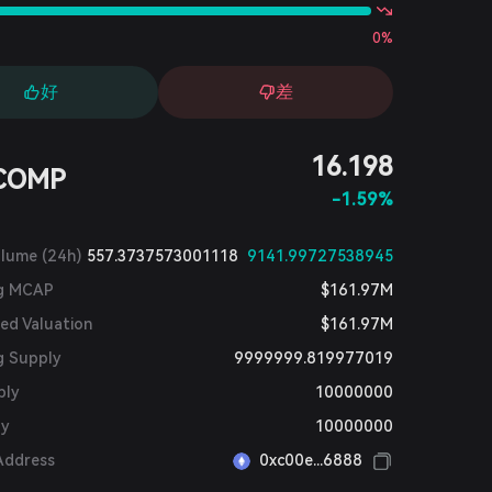
0%
好
差
16.198
COMP
-1.59%
olume (24h)
557.3737573001118
9141.99727538945
ng MCAP
$161.97M
ted Valuation
$161.97M
g Supply
9999999.819977019
ply
10000000
ly
10000000
Address
0xc00e...6888