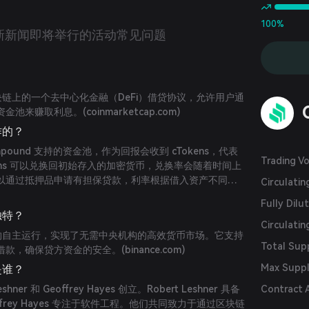
100%
新新闻
即将举行的活动
常见问题
区块链上的一个去中心化金融（DeFi）借贷协议，允许用户通
资金池来赚取利息。(
coinmarketcap.com
)
作的？
pound 支持的资金池，作为回报会收到 cTokens，代表
Trading V
kens 可以兑换回初始存入的加密货币，兑换率会随着时间上
以通过抵押品申请有担保贷款，利率根据借入资产不同而
Circulati
com
)
Fully Dilu
独特？
Circulatin
能合约自主运行，实现了无需中央机构的高效货币市场。它支持
Total Sup
借款，确保贷方资金的安全。(
binance.com
)
Max Supp
是谁？
eshner 和 Geoffrey Hayes 创立。Robert Leshner 具备
Contract 
frey Hayes 专注于软件工程。他们共同致力于通过区块链