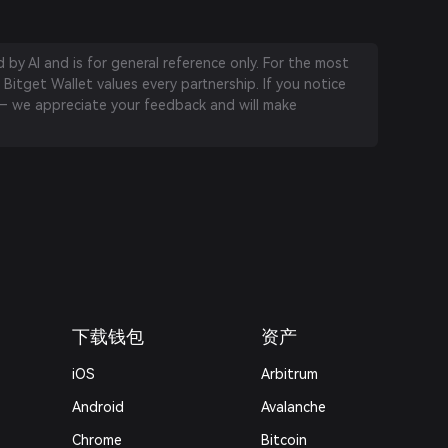
by AI and is for general reference only. For the most
 Bitget Wallet values every partnership. If you notice
 we appreciate your feedback and will make
下载钱包
资产
iOS
Arbitrum
Android
Avalanche
Chrome
Bitcoin