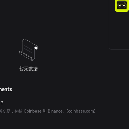
。
暂无数据
ments
P？
，包括 Coinbase 和 Binance。(
coinbase.com
)