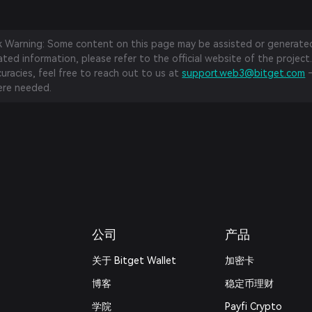
sk Warning: Some content on this page may be assisted or generated 
ed information, please refer to the official website of the project.
curacies, feel free to reach out to us at
support.web3@bitget.com
—
re needed.
公司
产品
关于 Bitget Wallet
加密卡
博客
稳定币理财
学院
Payfi Crypto