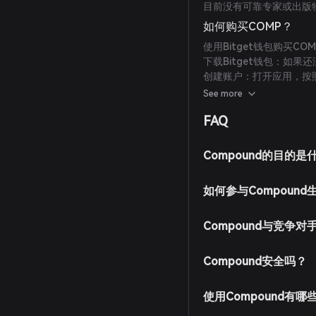
目前没有可靠专家或出版
如何购买COMP？
使用Bitget钱包购买C
下载Bitget钱包：如果
创建账户：打开应用，按
全。
See more
充值钱包：通过转账加密
FAQ
值至Bitget钱包。
进入市场：在Bitget
下单购买：选择所需交易对
Compound的目的是
完成后，COMP将添加至
如何参与Compoun
Compound与竞争
Compound安全吗？
使用Compound有哪