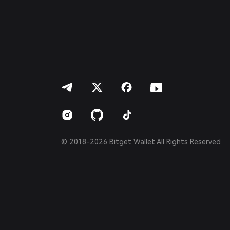
繁體中文
Português (Portugal)
Bahasa Indonesia
ภาษาไทย
العربية
हिन्दी
বাংলা
Español
Português (Brasil)
Español (Argentina)
© 2018-2026 Bitget Wallet All Rights Reserved