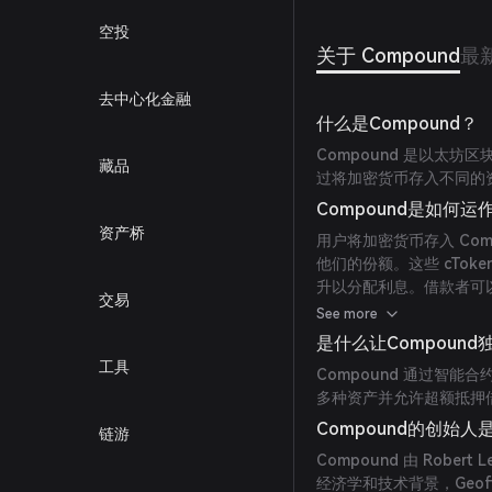
空投
关于 Compound
最
去中心化金融
什么是Compound？
Compound 是以太坊
藏品
过将加密货币存入不同的
Compound是如何运
资产桥
用户将加密货币存入 Com
他们的份额。这些 cTo
升以分配利息。借款者可
交易
变化。(
coinmarketcap.
See more
是什么让Compound
工具
Compound 通过智
多种资产并允许超额抵押
Compound的创始人
链游
Compound 由 Robert L
经济学和技术背景，Geof