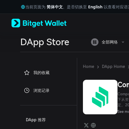
English
当前页面为
简体中文
。是否切换至
English
以查看对应语
日本語
Tiếng Việt
Русский
Español (Latinoamérica)
Türkçe
Italiano
DApp Store
全部网络
Français
Deutsch
简体中文
繁體中文
›
Home
DApp Home
Português (Portugal)
我的收藏
Bahasa Indonesia
ภาษาไทย
Co
العربية
浏览记录
हिन्दी
Com
বাংলা
下从资
定。2
Español
市场的
Português (Brasil)
See m
Español (Argentina)
DApp 推荐