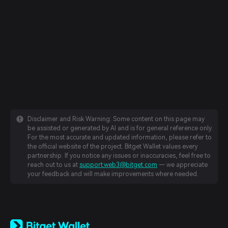
Disclaimer and Risk Warning: Some content on this page may
be assisted or generated by AI and is for general reference only.
For the most accurate and updated information, please refer to
the official website of the project. Bitget Wallet values every
partnership. If you notice any issues or inaccuracies, feel free to
reach out to us at
support.web3@bitget.com
— we appreciate
your feedback and will make improvements where needed.
English
日本語