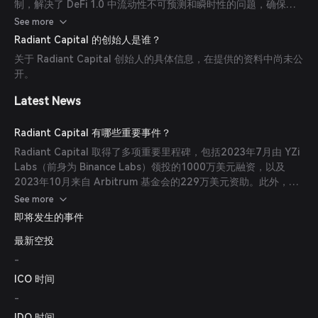
制，解决了 DeFi 1.0 中流动性不可预测和瞬时性的问题，确保可
持续性。此外，它支持超过20种抵押品，采用 DAO 投票确定贷款
See more
价值比参数和预言机使用，增强灵活性和用户选择。
Radiant Capital 的创始人是谁？
关于 Radiant Capital 创始人的具体信息，在提供的资料中尚未公
开。
Latest News
Radiant Capital 有哪些重要事件？
Radiant Capital 取得了多项重要里程碑，包括2023年7月由 YZi
Labs（前身为 Binance Labs）领投的1000万美元融资，以及
2023年10月来自 Arbitrum 基金会的229万美元资助。此外，
Radiant Capital 的 RDNT 代币在币安创新区上市，导致当时价格
See more
上涨24%。
即将发生的事件
最新空投
-
ICO 时间
-
IDO 时间