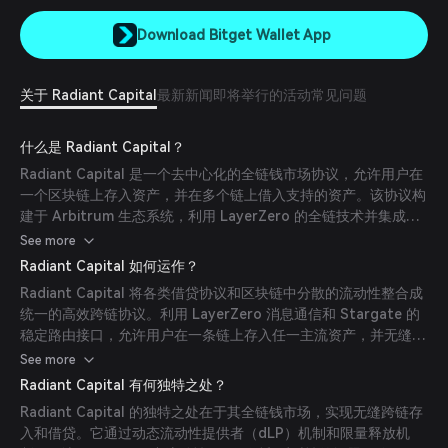
Download Bitget Wallet App
关于 Radiant Capital
最新新闻
即将举行的活动
常见问题
什么是 Radiant Capital？
Radiant Capital 是一个去中心化的全链钱市场协议，允许用户在
一个区块链上存入资产，并在多个链上借入支持的资产。该协议构
建于 Arbitrum 生态系统，利用 LayerZero 的全链技术并集成
Chainlink 价格馈送以增强安全性。RDNT 代币在 Radiant
See more
Capital 生态系统中既作为治理代币也作为效用代币。
Radiant Capital 如何运作？
Radiant Capital 将各类借贷协议和区块链中分散的流动性整合成
统一的高效跨链协议。利用 LayerZero 消息通信和 Stargate 的
稳定路由接口，允许用户在一条链上存入任一主流资产，并无缝借
入多个链上支持的资产。这种跨链互操作性消除了多次交易以借
See more
贷、跨链桥接及资产兑换的需求。
Radiant Capital 有何独特之处？
Radiant Capital 的独特之处在于其全链钱市场，实现无缝跨链存
入和借贷。它通过动态流动性提供者（dLP）机制和限量释放机