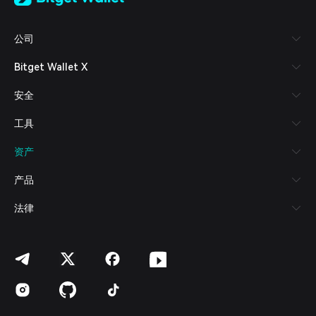
Tiếng Việt
Русский
公司
Español (Latinoamérica)
Türkçe
Bitget Wallet X
Italiano
Français
安全
Deutsch
简体中文
工具
繁體中文
Português (Portugal)
资产
Bahasa Indonesia
ภาษาไทย
产品
العربية
हिन्दी
法律
বাংলা
Español
Português (Brasil)
Español (Argentina)