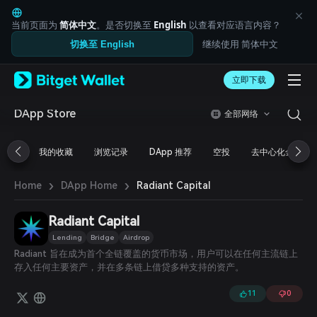
English
日本語
当前页面为
简体中文
。是否切换至
English
以查看对应语言内容？
Tiếng Việt
继续使用 简体中文
切换至 English
Русский
Español (Latinoamérica)
Türkçe
立即下载
Italiano
Français
DApp Store
全部网络
Deutsch
简体中文
我的收藏
浏览记录
DApp 推荐
空投
去中心化金融
繁體中文
Português (Portugal)
›
›
Bahasa Indonesia
Radiant Capital
Home
DApp Home
ภาษาไทย
العربية
Radiant Capital
हिन्दी
Lending
Bridge
Airdrop
বাংলা
Radiant 旨在成为首个全链覆盖的货币市场，用户可以在任何主流链上
Español
存入任何主要资产，并在多条链上借贷多种支持的资产。
Português (Brasil)
Español (Argentina)
11
0