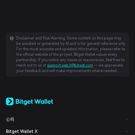
Disclaimer and Risk Warning: Some content on this page may
be assisted or generated by AI and is for general reference only.
For the most accurate and updated information, please refer to
the official website of the project. Bitget Wallet values every
partnership. If you notice any issues or inaccuracies, feel free to
reach out to us at
support.web3@bitget.com
— we appreciate
your feedback and will make improvements where needed.
English
日本語
Tiếng Việt
Русский
公司
Español (Latinoamérica)
Türkçe
Bitget Wallet X
Italiano