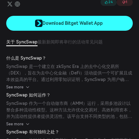
使用的一站式 DeFi 中心。
24
1
Download Bitget Wallet App
关于 SyncSwap
最新新闻
即将举行的活动
常见问题
什么是 SyncSwap？
SyncSwap 是一个建立在 zkSync Era 上的去中心化交易所
（DEX），旨在为去中心化金融（DeFi）活动提供一个可扩展且成
本效益高的平台。通过利用零知识证明，SyncSwap 为用户确保
了更高的安全性和隐私保护。
See more
SyncSwap 如何运作？
SyncSwap 作为一个自动做市商（AMM）运行，采用多池设计以
整合多种流动性模型。这种方法允许优化交易对、高效利用资本，
并为流动性提供者提供灵活性。该平台支持不同类型的池，包括针
对波动资产的经典池和针对稳定汇率资产的稳定池。
See more
SyncSwap 有何独特之处？