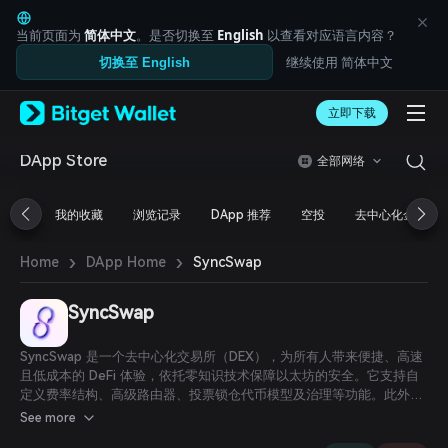
English
日本語
当前页面为
简体中文
。是否切换至
English
以查看对应语言内容？
Tiếng Việt
继续使用 简体中文
切换至 English
Русский
Español (Latinoamérica)
Türkçe
立即下载
Italiano
Français
DApp Store
全部网络
Deutsch
简体中文
我的收藏
浏览记录
DApp 推荐
空投
去中心化金融
繁體中文
Português (Portugal)
›
›
Bahasa Indonesia
SyncSwap
Home
DApp Home
ภาษาไทย
العربية
SyncSwap
हिन्दी
বাংলা
SyncSwap 是一个去中心化交易所（DEX），为所有人带来便捷、高速
Español
且低成本的 DeFi 体验，依托零知识技术保障以太坊的安全。它支持自
Português (Brasil)
定义费率结构、高级路由器、投票锁仓代币模型及治理等功能。此外，
Español (Argentina)
SyncSwap 注重用户体验，采用全新设计的界面以及快速且低价的二层
See more
（L2）技术。SyncSwap 的愿景是打造一个功能创新、操作无缝且易于