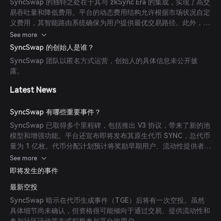
SyncSwap 的独特之处在于其与 zkSync Era 的集成，实现了高交
易吞吐量和降低费用。平台的动态费用结构允许根据市场状况自定
义费用，其智能路由系统确保为用户提供最优交易路径。此外，
SyncSwap 对社区驱动治理和用户友好界面的承诺提升了其吸引
See more
力。
SyncSwap 的创始人是谁？
SyncSwap 团队以匿名方式运营，创始人的具体信息未公开披
露。
Latest News
SyncSwap 有哪些重要事件？
SyncSwap 已取得多个里程碑，包括推出 V3 协议，带来了新的池
模型和增强功能。平台还宣布即将发布其原生代币 SYNC，总代币
量为 1 亿枚。代币分配计划预计将奖励早期用户、流动性提供者和
治理参与者。
See more
即将发生的事件
最新空投
SyncSwap 暗示在代币生成事件（TGE）后将有一次空投。虽然
具体细节尚未确认，但资格很可能倾向于通过交易、提供流动性和