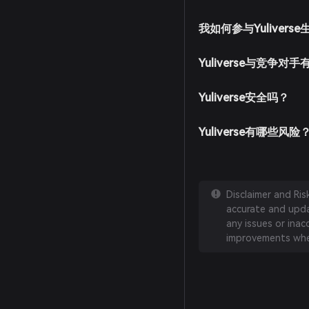
我如何参与Yulivers
Yuliverse与竞争对
Yuliverse安全吗？
Yuliverse有哪些风险
Disclaimer and Ri
accurate and updat
any issues or inac
improvements whe