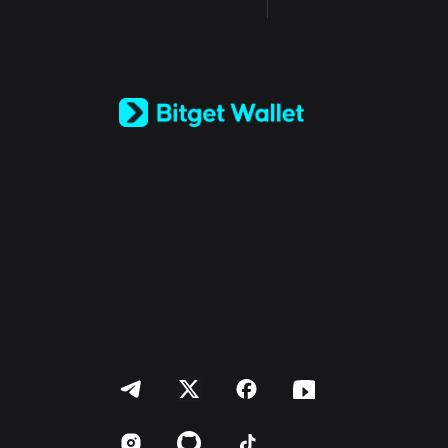
English
日本語
Tiếng Việt
Русский
Español (Latinoamérica)
Türkçe
Italiano
Français
Deutsch
简体中文
繁體中文
Português (Portugal)
Bahasa Indonesia
ภาษาไทย
العربية
हिन्दी
বাংলা
Español
Português (Brasil)
Español (Argentina)