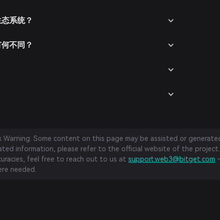
e生态系统？
手有何不同？
？
sk Warning: Some content on this page may be assisted or generated 
ed information, please refer to the official website of the project.
curacies, feel free to reach out to us at
support.web3@bitget.com
—
re needed.