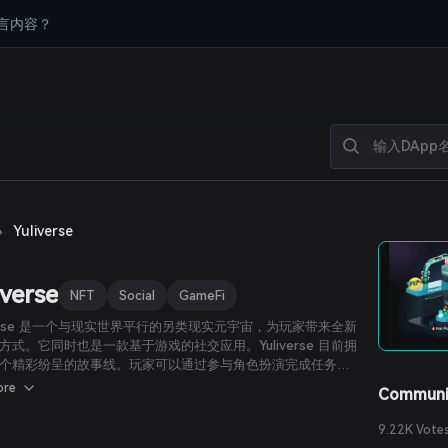
言内容？
›
Yuliverse
iverse
NFT
Social
GameFi
iverse 是一个与现实世界平行的另类现实元宇宙，为玩家带来全新
方式。它同时也是一款基于游戏的社交应用。Yuliverse 目前拥
个精彩纷呈的故事线。玩家可以通过参与角色扮演完成任务，
ARG 和 $ART。
ore
Communi
9.22K Vote