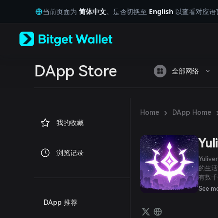
English
当前页面为
简体中文
。是否切换至
English
以查看对应语
日本語
Tiếng Việt
Русский
Español (Latinoamérica)
Türkçe
Italiano
DApp Store
全部网络
Français
Deutsch
简体中文
繁體中文
›
Home
DApp Home
Português (Portugal)
我的收藏
Bahasa Indonesia
ภาษาไทย
Yul
العربية
浏览记录
हिन्दी
Yul
বাংলা
的生活
有数千
Español
获得 $
Português (Brasil)
See m
Español (Argentina)
DApp 推荐