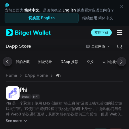
English
日本語
当前页面为
简体中文
。是否切换至
English
以查看对应语言内容？
Tiếng Việt
继续使用 简体中文
切换至 English
Русский
Español (Latinoamérica)
Türkçe
立即下载
Italiano
Français
DApp Store
全部网络
Deutsch
简体中文
我的收藏
浏览记录
DApp 推荐
空投
去中心化金融
繁體中文
Português (Portugal)
›
›
Bahasa Indonesia
Phi
Home
DApp Home
ภาษาไทย
العربية
Phi
हिन्दी
Social
NFT
বাংলা
Phi 是一个聚焦于使用 ENS 创建的“链上身份”及验证钱包活动的社交游
Español
戏元宇宙。它使用户能够轻松可视化他们的链上身份，并激励他们与各
Português (Brasil)
种 Web3 协议进行互动，从而为所有协议提供正向反馈，促进 Web3
Español (Argentina)
的网络效应加速发展。借助 Phi，用户可以利用其 ENS 生成个性化空
See more
间，并基于钱包活动领取游戏内物品。这些物品随后可用于构建展示其