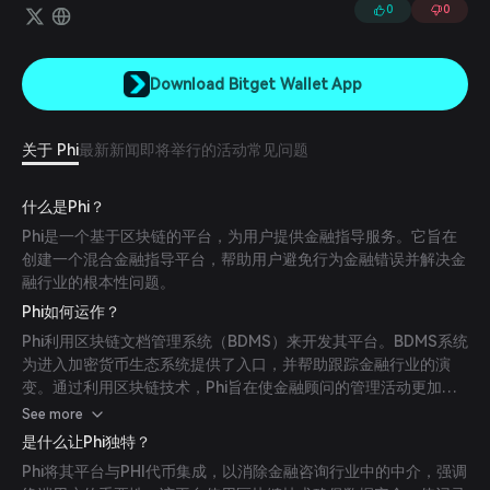
链上身份的 Web3 世界。
0
0
Download Bitget Wallet App
关于 Phi
最新新闻
即将举行的活动
常见问题
什么是Phi？
Phi是一个基于区块链的平台，为用户提供金融指导服务。它旨在
创建一个混合金融指导平台，帮助用户避免行为金融错误并解决金
融行业的根本性问题。
Phi如何运作？
Phi利用区块链文档管理系统（BDMS）来开发其平台。BDMS系统
为进入加密货币生态系统提供了入口，并帮助跟踪金融行业的演
变。通过利用区块链技术，Phi旨在使金融顾问的管理活动更加轻
松，并消除与纸张相关的成本。
See more
是什么让Phi独特？
Phi将其平台与PHI代币集成，以消除金融咨询行业中的中介，强调