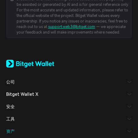
be assisted or generated by AI and is for general reference only.
For the most accurate and updated information, please refer to
the official website of the project. Bitget Wallet values every
partnership. If you notice any issues or inaccuracies, feel free to
reach out to us at
support.web3@bitget.com
— we appreciate
your feedback and will make improvements where needed.
English
日本語
Tiếng Việt
Русский
公司
Español (Latinoamérica)
Türkçe
Bitget Wallet X
Italiano
Français
安全
Deutsch
简体中文
工具
繁體中文
Português (Portugal)
资产
Bahasa Indonesia