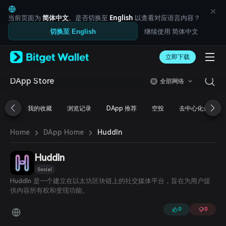
English
日本語
当前页面为
简体中文
。是否切换至
English
以查看对应语言内容？
Tiếng Việt
继续使用 简体中文
切换至 English
Русский
Español (Latinoamérica)
Türkçe
立即下载
Italiano
Français
DApp Store
全部网络
Deutsch
简体中文
我的收藏
浏览记录
DApp 推荐
空投
去中心化金融
繁體中文
Português (Portugal)
›
›
Bahasa Indonesia
Huddln
Home
DApp Home
ภาษาไทย
العربية
Huddln
हिन्दी
Social
বাংলা
Huddln 是一个建立在以太坊区块链上的社交媒体平台，旨在为用户提
Español
供内容所有权和变现功能。
Português (Brasil)
Español (Argentina)
0
0