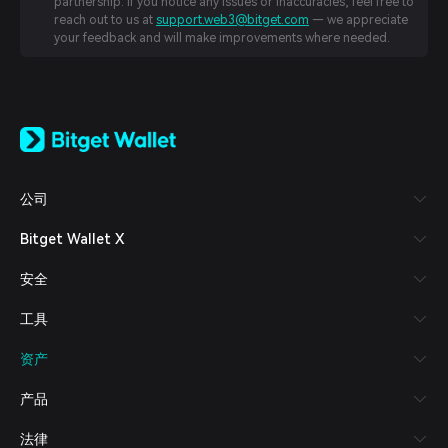
partnership. If you notice any issues or inaccuracies, feel free to
reach out to us at
support.web3@bitget.com
— we appreciate
your feedback and will make improvements where needed.
English
日本語
Tiếng Việt
Русский
公司
Español (Latinoamérica)
Türkçe
Bitget Wallet X
Italiano
Français
安全
Deutsch
简体中文
工具
繁體中文
Português (Portugal)
资产
Bahasa Indonesia
ภาษาไทย
产品
العربية
हिन्दी
法律