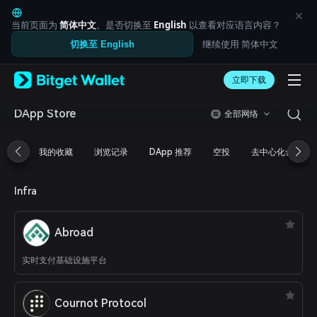
English
日本語
当前页面为
简体中文
。是否切换至
English
以查看对应语言内容？
Tiếng Việt
继续使用 简体中文
切换至 English
Русский
Español (Latinoamérica)
Türkçe
立即下载
Italiano
Français
DApp Store
全部网络
Deutsch
简体中文
我的收藏
浏览记录
DApp 推荐
空投
去中心化金融
繁體中文
Português (Portugal)
Bahasa Indonesia
Infra
ภาษาไทย
العربية
हिन्दी
Abroad
বাংলা
Español
实时支付基础设施平台
Português (Brasil)
Español (Argentina)
Cournot Protocol