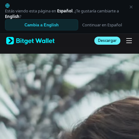
English
日本語
Estás viendo esta página en
Español
. ¿Te gustaría cambiarte a
Tiếng Việt
English
?
Русский
Continuar en Español
Cambia a English
Español (Latinoamérica)
Türkçe
Descargar
Italiano
Français
Deutsch
简体中文
繁體中文
Português (Portugal)
Bahasa Indonesia
ภาษาไทย
العربية
हिन्दी
বাংলা
Español
Português (Brasil)
Español (Argentina)