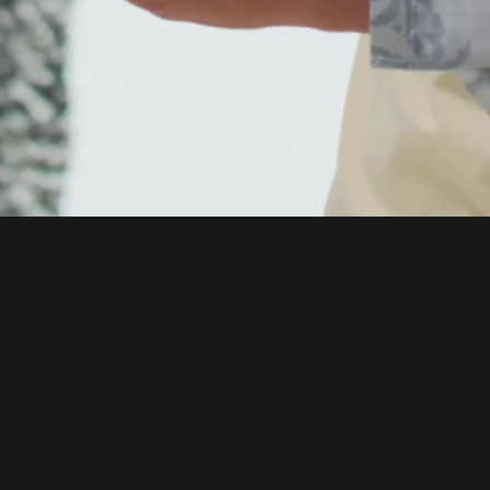
English
日本語
Tiếng Việt
Русский
Acerca de nosotros
Español (Latinoamérica)
Türkçe
Bitget Wallet X
Italiano