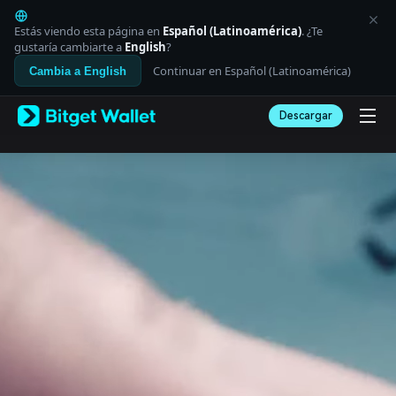
English
日本語
Estás viendo esta página en
Español (Latinoamérica)
. ¿Te
Tiếng Việt
gustaría cambiarte a
English
?
Русский
Continuar en Español (Latinoamérica)
Cambia a English
Español (Latinoamérica)
Türkçe
Descargar
Italiano
Français
Deutsch
简体中文
繁體中文
Português (Portugal)
Bahasa Indonesia
ภาษาไทย
العربية
हिन्दी
বাংলা
Español
Português (Brasil)
Español (Argentina)