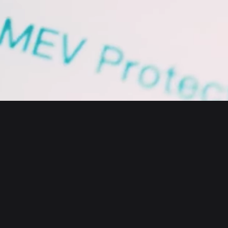
English
日本語
Tiếng Việt
Русский
Empresa
Español (Latinoamérica)
Türkçe
Bitget Wallet X
Italiano