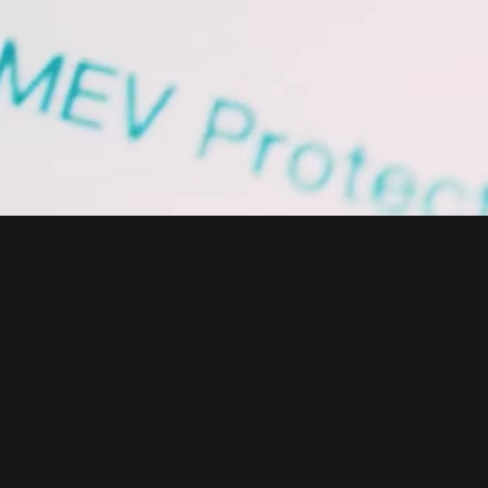
English
日本語
Tiếng Việt
Русский
Sobre nós
Español (Latinoamérica)
Türkçe
Bitget Wallet X
Italiano