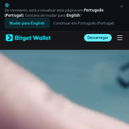
English
日本語
De momento, está a visualizar esta página em
Português
Tiếng Việt
(Portugal)
. Gostaria de mudar para
English
?
Русский
Continuar em Português (Portugal)
Mudar para English
Español (Latinoamérica)
Türkçe
Descarregar
Italiano
Français
Deutsch
简体中文
繁體中文
Português (Portugal)
Bahasa Indonesia
ภาษาไทย
العربية
हिन्दी
বাংলা
Español
Português (Brasil)
Español (Argentina)