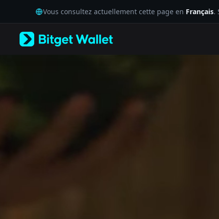
English
Vous consultez actuellement cette page en
Français
.
日本語
Tiếng Việt
Русский
Español (Latinoamérica)
Türkçe
Italiano
Français
Deutsch
简体中文
繁體中文
Português (Portugal)
Bahasa Indonesia
ภาษาไทย
العربية
हिन्दी
বাংলা
Español
Português (Brasil)
Español (Argentina)