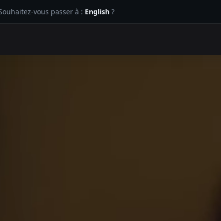
 Souhaitez-vous passer à :
English
?