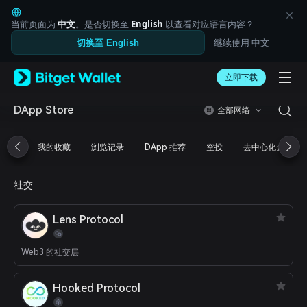
English
日本語
当前页面为
中文
。是否切换至
English
以查看对应语言内容？
Tiếng Việt
继续使用 中文
切换至 English
Русский
Español (Latinoamérica)
Türkçe
立即下载
Italiano
Français
DApp Store
全部网络
Deutsch
简体中文
我的收藏
浏览记录
DApp 推荐
空投
去中心化金融
繁體中文
Português (Portugal)
Bahasa Indonesia
社交
ภาษาไทย
العربية
Lens Protocol
हिन्दी
বাংলা
Español
Web3 的社交层
Português (Brasil)
Español (Argentina)
Hooked Protocol