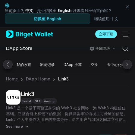
English
日本語
当前页面为
中文
。是否切换至
English
以查看对应语言内容？
Tiếng Việt
继续使用 中文
切换至 English
Русский
Español (Latinoamérica)
Türkçe
立即下载
Italiano
Français
DApp Store
全部网络
Deutsch
简体中文
我的收藏
浏览记录
DApp 推荐
空投
去中心化金融
繁體中文
Português (Portugal)
›
›
Bahasa Indonesia
Link3
Home
DApp Home
ภาษาไทย
العربية
Link3
हिन्दी
Social
NFT
Airdrop
বাংলা
Link3 是一个基于可验证身份的 Web3 社交网络，为 Web3 构建信任
Español
基础。它整合链上和链下的数据，提供具备丰富语境且可验证的信息。
Português (Brasil)
Link3 个人主页作为用户的整体身份，助力用户与组织之间建立可信赖
Español (Argentina)
的社交网络和有意义的连接。
See more