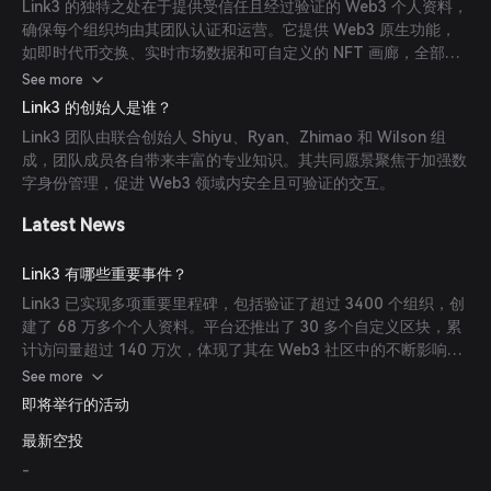
Link3 的独特之处在于提供受信任且经过验证的 Web3 个人资料，
确保每个组织均由其团队认证和运营。它提供 Web3 原生功能，
如即时代币交换、实时市场数据和可自定义的 NFT 画廊，全部直
接嵌入用户资料中。此外，Link3 支持超过 20 个官方链接，包括
See more
X、Discord 等，将项目资源集中管理。
Link3 的创始人是谁？
Link3 团队由联合创始人 Shiyu、Ryan、Zhimao 和 Wilson 组
成，团队成员各自带来丰富的专业知识。其共同愿景聚焦于加强数
字身份管理，促进 Web3 领域内安全且可验证的交互。
Latest News
Link3 有哪些重要事件？
Link3 已实现多项重要里程碑，包括验证了超过 3400 个组织，创
建了 68 万多个个人资料。平台还推出了 30 多个自定义区块，累
计访问量超过 140 万次，体现了其在 Web3 社区中的不断影响
力。
See more
即将举行的活动
最新空投
-