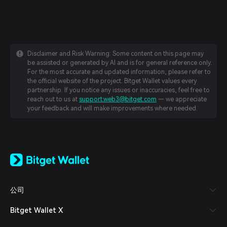
Disclaimer and Risk Warning: Some content on this page may
be assisted or generated by AI and is for general reference only.
For the most accurate and updated information, please refer to
the official website of the project. Bitget Wallet values every
partnership. If you notice any issues or inaccuracies, feel free to
reach out to us at
support.web3@bitget.com
— we appreciate
your feedback and will make improvements where needed.
English
日本語
Tiếng Việt
Русский
公司
Español (Latinoamérica)
Türkçe
Bitget Wallet X
Italiano
Français