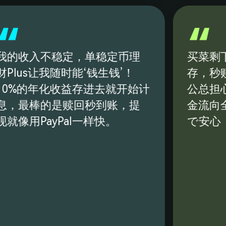
3
9
4
5
我的收入不稳定，单稳定币理
买菜剩下
6
Plus让我随时能‘钱生钱’！
存，秒
10%的年化收益存进去就开始计
公总担
7
息，最棒的是赎回秒到账，提
金流向全
8
就像用PayPal一样快。
で安心
9
0
1
2