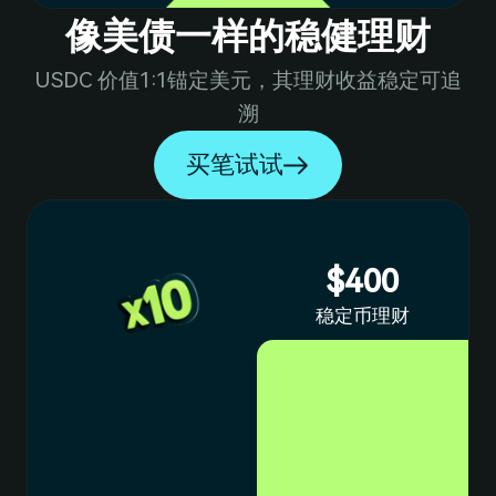
1
7
7
1
5
像美债一样的稳健理财
USDC 价值1:1锚定美元，其理财收益稳定可追
0
2
6
2
8
8
溯
买笔试试
1
3
7
2
4
8
3
9
9
$400
稳定币理财
3
5
9
4
6
0
4
5
7
1