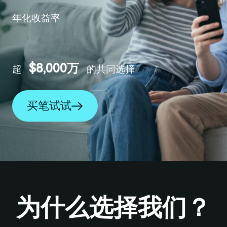
年化收益率
5
1
1
$8,000万
超
的共同选择
6
2
2
买笔试试
7
3
3
为什么选择我们？