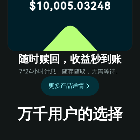
2
4
8
4
$10,005.0
8
5
3
5
9
6
4
6
7
9
随时赎回，收益秒到账
8
5
7
7*24小时计息，随存随取，无需等待。
9
更多产品详情
6
8
0
1
万千用户的选择
7
9
2
8