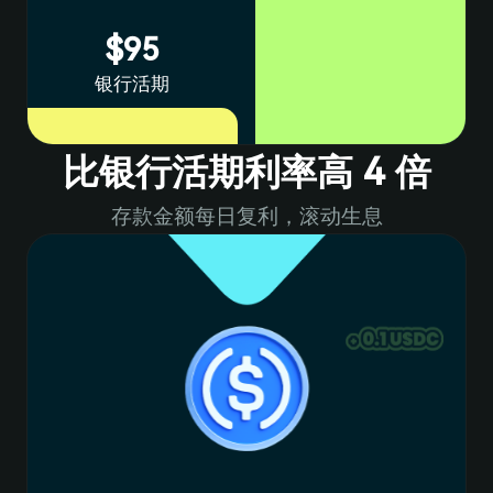
$95
6
8
2
5
银行活期
7
9
3
比银行活期利率高 4 倍
8
0
4
存款金额每日复利，滚动生息
6
9
1
5
0
2
6
7
1
3
7
3