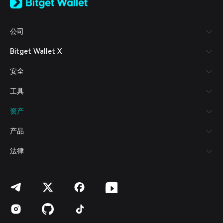
日本語
Tiếng Việt
Русский
公司
Español (Latinoamérica)
Türkçe
Bitget Wallet X
Italiano
Français
安全
Deutsch
简体中文
工具
繁體中文
Português (Portugal)
资产
Bahasa Indonesia
ภาษาไทย
产品
العربية
हिन्दी
法律
বাংলা
Español
Português (Brasil)
Español (Argentina)