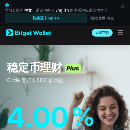
English
日本語
当前页面为
中文
。是否切换至
English
以查看对应语言内容？
Tiếng Việt
继续使用 中文
切换至 English
Русский
2
8
8
Español (Latinoamérica)
Türkçe
立即下载
Italiano
Français
Deutsch
简体中文
3
9
9
繁體中文
稳定币理财
Português (Portugal)
Bahasa Indonesia
Circle 发行
|
USDC
|
低风险
ภาษาไทย
العربية
हिन्दी
বাংলা
4
4.00
0
0
.
%
%
Español
Português (Brasil)
Español (Argentina)