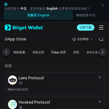
English
日本語
当前页面为
中文
。是否切换至
English
以查看对应语言内容？
Tiếng Việt
继续使用 中文
切换至 English
Русский
Español (Latinoamérica)
Türkçe
立即下载
Italiano
Français
DApp Store
全部网络
Deutsch
简体中文
我的收藏
浏览记录
DApp 推荐
空投
去中心化金融
繁體中文
Português (Portugal)
Bahasa Indonesia
社交
ภาษาไทย
العربية
Lens Protocol
हिन्दी
বাংলা
Español
Web3 的社交层
Português (Brasil)
Español (Argentina)
Hooked Protocol