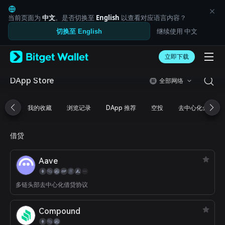
English
日本語
当前页面为
中文
。是否切换至
English
以查看对应语言内容？
Tiếng Việt
继续使用 中文
切换至 English
Русский
Español (Latinoamérica)
Türkçe
立即下载
Italiano
Français
DApp Store
全部网络
Deutsch
简体中文
我的收藏
浏览记录
DApp 推荐
空投
去中心化金融
繁體中文
Português (Portugal)
Bahasa Indonesia
借贷
ภาษาไทย
العربية
Aave
हिन्दी
বাংলা
Español
多链头部去中心化借贷协议
Português (Brasil)
Español (Argentina)
Compound