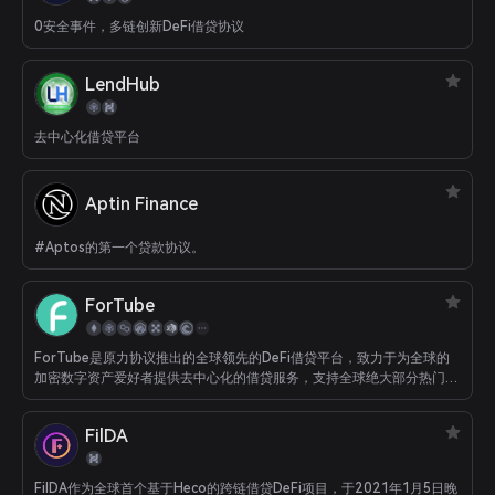
0安全事件，多链创新DeFi借贷协议
LendHub
去中心化借贷平台
Aptin Finance
#Aptos的第一个贷款协议。
ForTube
ForTube是原力协议推出的全球领先的DeFi借贷平台，致力于为全球的
加密数字资产爱好者提供去中心化的借贷服务，支持全球绝大部分热门资
产。ForTube基于智能合约和自动化算法技术，用户可以存币获得利息，
抵押借币支付利息。ForTube的利率由市场供需决定，资产由用户掌握，
FilDA
在全球支持随存随取、随借随还。
FilDA作为全球首个基于Heco的跨链借贷DeFi项目，于2021年1月5日晚