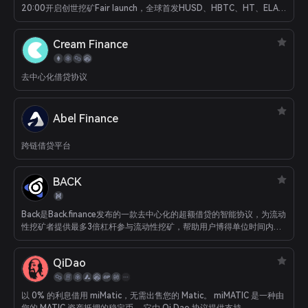
20:00开启创世挖矿Fair launch，全球首发HUSD、HBTC、HT、ELA-
HECO、USDT-HECO、HDOT、HLTC、HBCH、ETH、HPT、
HBSV、HXTZ等13种资产的借贷功能，同时也是Heco首个公开平台各
Cream Finance
项APY数据，存借双向实时透明数据的借贷项目。 目前，FilDA 平台存借
款总额高峰值突破3.7亿美元，FilDA LP超过585万美金，位居Heco项目
前三甲。FilDA项目无募资，无预挖，致力于Heco首选的用户友好型的
去中心化借贷协议
DeFi借贷平台。
Abel Finance
跨链借贷平台
BACK
Back是Back.finance发布的一款去中心化的超额借贷的智能协议，为流动
性挖矿者提供最多3倍杠杆参与流动性挖矿，帮助用户博得单位时间内更
大收益。
QiDao
以 0% 的利息借用 miMatic，无需出售您的 Matic。 miMATIC 是一种由