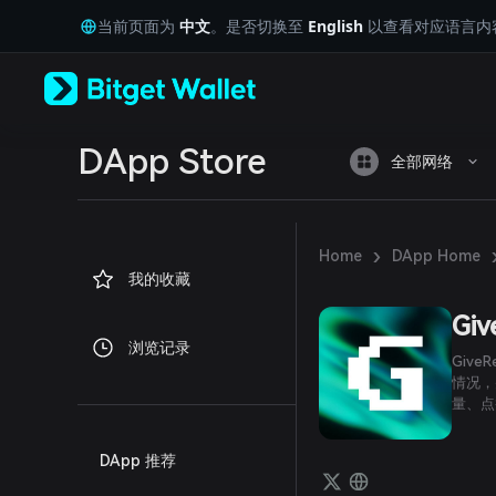
English
当前页面为
中文
。是否切换至
English
以查看对应语言内
日本語
Tiếng Việt
Русский
Español (Latinoamérica)
Türkçe
Italiano
DApp Store
全部网络
Français
Deutsch
简体中文
繁體中文
›
Home
DApp Home
Português (Portugal)
我的收藏
Bahasa Indonesia
ภาษาไทย
Giv
العربية
浏览记录
हिन्दी
Giv
বাংলা
情况，
量、点
Español
Português (Brasil)
Español (Argentina)
DApp 推荐