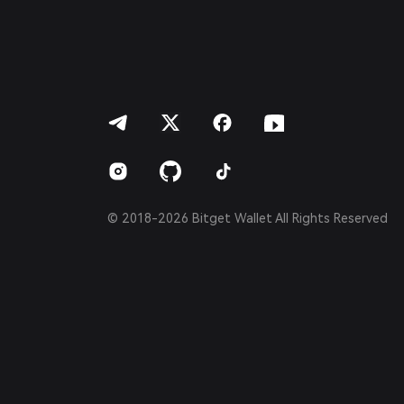
Português (Portugal)
Bahasa Indonesia
ภาษาไทย
العربية
हिन्दी
বাংলা
Español
Português (Brasil)
Español (Argentina)
© 2018-2026 Bitget Wallet All Rights Reserved