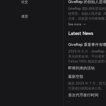
GiveRep 的创始人是
社交
GiveRep 团队拥有坚
链背景。创始人陈亦森（Eason 
借贷
大使，目前是卡内基梅隆大学
员，也是 Bucket Prot
See more
Latest News
GiveRep 重要事件有
2025 年 6 月，GiveRe
美元的奖金池。平台更新
Cetus 100x 挑战
即将到来的活动
最新空投
截至 2025 年 7 
方渠道以获取未来公告。
首次代币发行时间
-