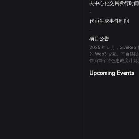
去中心化交易发行时
-
代币生成事件时间
-
项目公告
2025 年 5 月，GiveRe
的 Web3 交互。平台还
作为首个特色忠诚度计划项目
Upcoming Events