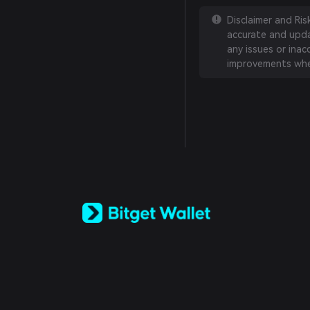
Disclaimer and Ri
accurate and updat
any issues or inac
improvements whe
English
日本語
Tiếng Việt
Русский
Español (Latinoamérica)
Türkçe
Italiano
Français
Deutsch
简体中文
繁體中文