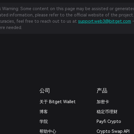
sk Warning: Some content on this page may be assisted or generated 
ed information, please refer to the official website of the project.
curacies, feel free to reach out to us at
support.web3@bitget.com
—
re needed.
公司
产品
关于 Bitget Wallet
加密卡
博客
稳定币理财
学院
Payfi Crypto
帮助中心
Crypto Swap API