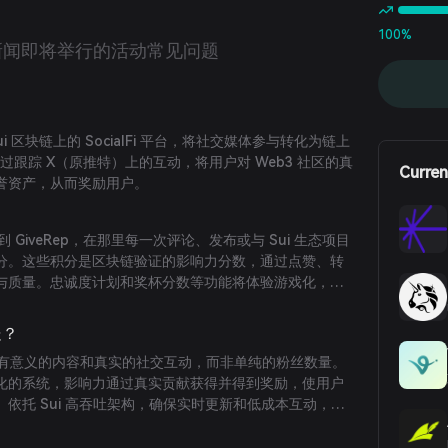
100%
新闻
即将举行的活动
常见问题
Sui 区块链上的 SocialFi 平台，将社交媒体参与转化为链上
过跟踪 X（原推特）上的互动，将用户对 Web3 社区的真
Curren
誉资产，从而奖励用户。
 GiveRep，在那里每一次评论、发布或与 Sui 生态项目
 积分。这些积分是区块链验证的影响力分数，通过点赞、转
与质量。忠诚度计划和奖杯分数等功能将体验游戏化，允
分兑换空投或项目抢先体验等奖励。
处？
于关注有意义的内容和真实的社交互动，而非单纯的粉丝数量。
化的系统，影响力通过真实贡献获得并得到奖励，使用户
依托 Sui 高吞吐架构，确保实时更新和低成本互动，轻
模扩展。