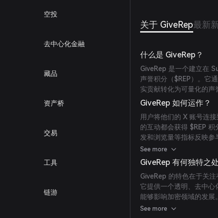
空投
关于 GiveRep
最新
去中心化金融
什么是 GiveRep？
GiveRep 是一个建立在 
藏品
声誉积分（$REP）。它通
实贡献转化为可量化的声
GiveRep 如何运作？
资产桥
用户将他们的 X 账号连接到
的互动都会获得 $REP
交易
发和浏览量等指标反映参
许用户展示影响力并用积
See more
GiveRep 有何独特之
工具
GiveRep 的特色在
它提供一个透明、去中心
链游
能够影响加密领域的发展。
松支持充满活力的社区规
See more