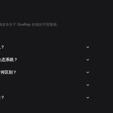
布关于 GiveRep 价格的可用预测。
么？
的生态系统？
手有何区别？
险？