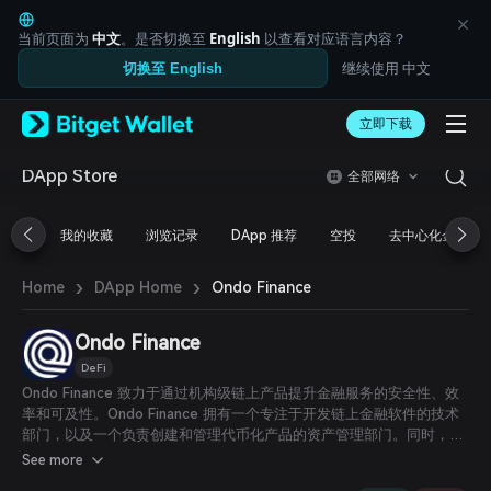
English
日本語
当前页面为
中文
。是否切换至
English
以查看对应语言内容？
Tiếng Việt
继续使用 中文
切换至 English
Русский
Español (Latinoamérica)
Türkçe
立即下载
Italiano
Français
DApp Store
全部网络
Deutsch
简体中文
我的收藏
浏览记录
DApp 推荐
空投
去中心化金融
繁體中文
Português (Portugal)
›
›
Bahasa Indonesia
Ondo Finance
Home
DApp Home
ภาษาไทย
العربية
Ondo Finance
हिन्दी
DeFi
বাংলা
Ondo Finance 致力于通过机构级链上产品提升金融服务的安全性、效
Español
率和可及性。Ondo Finance 拥有一个专注于开发链上金融软件的技术
Português (Brasil)
部门，以及一个负责创建和管理代币化产品的资产管理部门。同时，公
Español (Argentina)
司还专注于孵化能够支持代币化现实资产和传统加密资产的协议。
See more