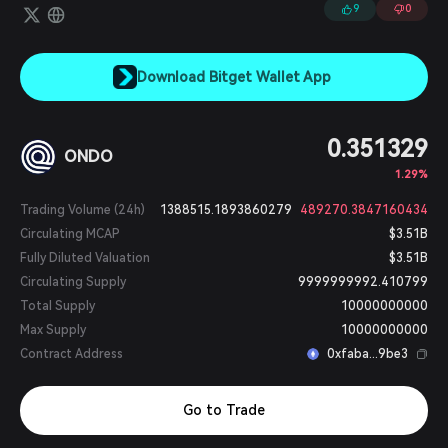
9
0
Download Bitget Wallet App
0.351329
ONDO
1.29%
Trading Volume (24h)
1388515.1893860279
489270.3847160434
Circulating MCAP
$3.51B
Fully Diluted Valuation
$3.51B
Circulating Supply
9999999992.410799
Total Supply
10000000000
Max Supply
10000000000
Contract Address
0xfaba...9be3
Go to Trade