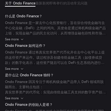
关于 Ondo Finance
最新新闻
即将举行的活动
常见问题
什么是 Ondo Finance？
Ondo Finance 是一家去中心化投资银行，旨在弥合传统金融与去
中心化金融（DeFi）之间的鸿沟。其使命是通过将机构级金融产品
上链，实现金融产品的民主化访问，从而增强金融包容性和市场效
率。(
mexc.com
)
See more
Ondo Finance 如何运作？
Ondo Finance 通过将真实世界资产代币化并在去中心化平台上提
供这些资产来运作。该过程涉及创建传统金融工具（如债券或贷
款）的数字化表示，这些资产随后可以在 DeFi 生态系统内进行交
易或使用。通过这种方式，Ondo Finance 为投资者提供了更广泛
See more
的金融产品接入，同时利用区块链技术的透明性和安全性等优势。
是什么让 Ondo Finance 独特？
(
mexc.com
)
Ondo Finance 因其专注于将机构级金融产品带入 DeFi 领域而脱
颖而出。主要特点包括：
真实世界资产的代币化：实现由传统金融工具支持的数字资产创
建。
See more
治理代币（ONDO）：持有者可以参与协议治理，影响资产上市、
Ondo Finance 的创始人是谁？
利率模型和金库管理等决策。