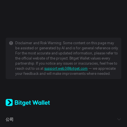
Disclaimer and Risk Warning: Some content on this page may
be assisted or generated by AI and is for general reference only.
For the most accurate and updated information, please refer to
the official website of the project. Bitget Wallet values every
partnership. If you notice any issues or inaccuracies, feel free to
reach out to us at
support.web3@bitget.com
— we appreciate
your feedback and will make improvements where needed.
English
日本語
Tiếng Việt
Русский
公司
Español (Latinoamérica)
Türkçe