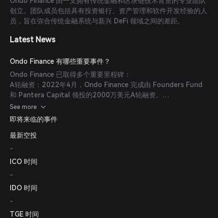
Ondo Finance 由一支拥有传统金融和区块链技术背景的专业团队
生态激励：ONDO 代币供应的大部分被分配用于生态系统增长，
创立。团队成员包括具有投资银行、资产管理和软件开发经验的人
包括向贡献者和战略合作伙伴的奖励。(
mexc.com
)
员，旨在弥合传统金融系统与新兴 DeFi 领域之间的差距。
Latest News
Ondo Finance 有哪些重要事件？
Ondo Finance 已取得多个重要里程碑：
A轮融资：2022年4月，Ondo Finance 完成由 Founders Fund
和 Pantera Capital 领投的2000万美元A轮融资。
(
coincarp.com
)
See more
公开代币销售：2022年5月，项目进行了公开代币销售，筹集了
即将来临的事件
2200万美元。(
coincarp.com
)
最新空投
代币生成事件（TGE）：经过全球锁仓期结束，ONDO 代币于
2024年1月18日开始可转让。(
mexc.com
)
-
ICO 时间
-
IDO 时间
-
TGE 时间