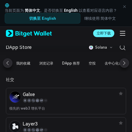
English
日本語
当前页面为
简体中文
。是否切换至
English
以查看对应语言内容？
Tiếng Việt
继续使用 简体中文
切换至 English
Русский
Español (Latinoamérica)
Türkçe
立即下载
Italiano
Français
DApp Store
Solana
Deutsch
简体中文
我的收藏
浏览记录
DApp 推荐
空投
去中心化金融
繁體中文
Português (Portugal)
Bahasa Indonesia
社交
ภาษาไทย
العربية
Galxe
हिन्दी
বাংলা
Español
领先的 web3 增长平台
Português (Brasil)
Español (Argentina)
Layer3