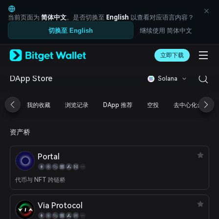
English
日本語
当前页面为
简体中文
。是否切换至
English
以查看对应语言内容？
Tiếng Việt
继续使用 简体中文
切换至 English
Русский
Español (Latinoamérica)
Türkçe
立即下载
Italiano
Français
DApp Store
Solana
Deutsch
简体中文
我的收藏
浏览记录
DApp 推荐
空投
去中心化金融
繁體中文
Português (Portugal)
Bahasa Indonesia
资产桥
ภาษาไทย
العربية
Portal
हिन्दी
বাংলা
Español
代币与 NFT 跨链桥
Português (Brasil)
Español (Argentina)
Via Protocol