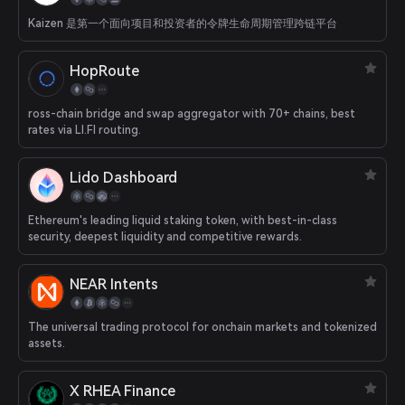
Kaizen 是第一个面向项目和投资者的令牌生命周期管理跨链平台
HopRoute
ross-chain bridge and swap aggregator with 70+ chains, best
rates via LI.FI routing.
Lido Dashboard
Ethereum's leading liquid staking token, with best-in-class
security, deepest liquidity and competitive rewards.
NEAR Intents
The universal trading protocol for onchain markets and tokenized
assets.
X RHEA Finance