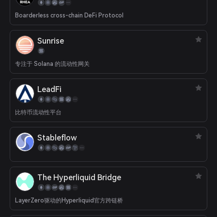
Boarderless cross-chain DeFi Protocol
Sunrise
专注于 Solana 的流动性网关
LeadFi
比特币流动性平台
Stableflow
The Hyperliquid Bridge
LayerZero驱动的Hyperliquid官方跨链桥