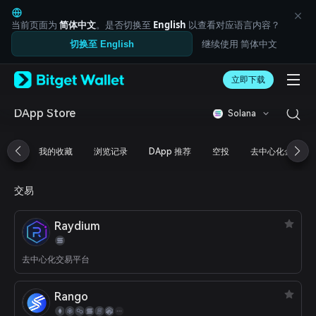
English
日本語
当前页面为
简体中文
。是否切换至
English
以查看对应语言内容？
Tiếng Việt
继续使用 简体中文
切换至 English
Русский
Español (Latinoamérica)
Türkçe
立即下载
Italiano
Français
DApp Store
Solana
Deutsch
简体中文
我的收藏
浏览记录
DApp 推荐
空投
去中心化金融
繁體中文
Português (Portugal)
Bahasa Indonesia
交易
ภาษาไทย
العربية
Raydium
हिन्दी
বাংলা
Español
去中心化交易平台
Português (Brasil)
Español (Argentina)
Rango