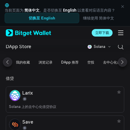
English
日本語
当前页面为
简体中文
。是否切换至
English
以查看对应语言内容？
Tiếng Việt
继续使用 简体中文
切换至 English
Русский
Español (Latinoamérica)
Türkçe
立即下载
Italiano
Français
DApp Store
Solana
Deutsch
简体中文
我的收藏
浏览记录
DApp 推荐
空投
去中心化金融
繁體中文
Português (Portugal)
Bahasa Indonesia
借贷
ภาษาไทย
العربية
Larix
हिन्दी
বাংলা
Español
Solana 上的去中心化借贷协议
Português (Brasil)
Español (Argentina)
Save